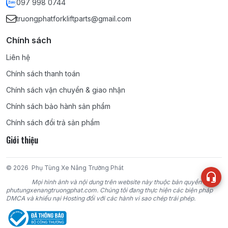
097 998 0744
truongphatforkliftparts@gmail.com
Chính sách
Liên hệ
Chính sách thanh toán
Chính sách vận chuyển & giao nhận
Chính sách bảo hành sản phẩm
Chính sách đổi trả sản phẩm
Giới thiệu
© 2026
Phụ Tùng Xe Nâng Trường Phát
Mọi hình ảnh và nội dung trên website này thuộc bản quyền của
phutungxenangtruongphat.com. Chúng tôi đang thực hiện các biện pháp
DMCA và khiếu nại Hosting đối với các hành vi sao chép trái phép.