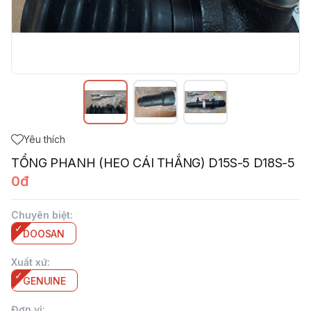
Yêu thích
TỔNG PHANH (HEO CÁI THẮNG) D15S-5 D18S-5
0đ
Chuyên biệt
:
DOOSAN
Xuất xứ
:
GENUINE
Đơn vị
: