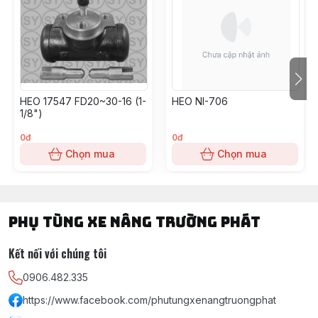
HEO 17547 FD20~30-16 (1-
HEO NI-706
1/8")
0đ
0đ
Chọn mua
Chọn mua
PHỤ TÙNG XE NÂNG TRƯỜNG PHÁT
Kết nối với chúng tôi
0906.482.335
https://www.facebook.com/phutungxenangtruongphat