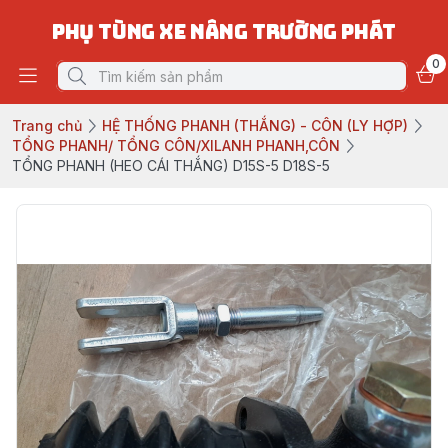
PHỤ TÙNG XE NÂNG TRƯỜNG PHÁT
0
Trang chủ
HỆ THỐNG PHANH (THẮNG) - CÔN (LY HỢP)
TỔNG PHANH/ TỔNG CÔN/XILANH PHANH,CÔN
TỔNG PHANH (HEO CÁI THẮNG) D15S-5 D18S-5