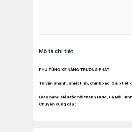
Mô tả chi tiết
PHỤ TÙNG XE NÂNG TRƯỜNG PHÁT
Tư vấn nhanh, nhiệt tình, chính xác. Giúp tiết
Giao hàng siêu tốc nội thành HCM, Hà Nội, Bìn
Chuyên cung cấp :
Phụ tùng, linh kiện, chi tiết kỹ thuật xe n
YANMAR, DAEWOO, HYUNDAI, SAMSUNG, CLARK,