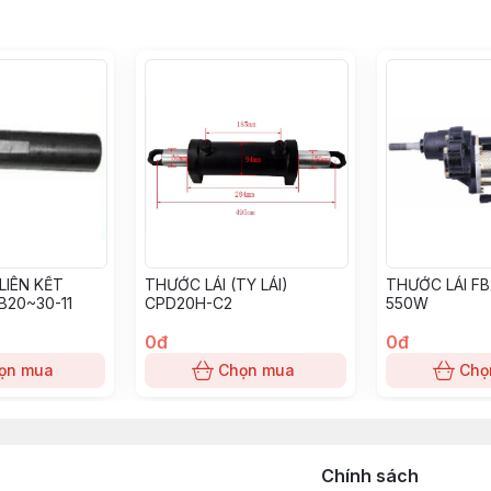
- 5 tấn - 6 tấn - 7 tấn -.........25 tấn ( dạng ngàm móc và ngàm xỏ lỗ)
, 700-12, 815-15, 28*9-15, 825-15, 300-15
, BL634, BL644, BL824, BL834, BL844, BL1023, BL1034, BL1044, BL
1DZ, 1DZ-II, 1FZ, 1Z, 2Z, 2Z-II, 3Z, H, 2H, 2D, 11Z, 12Z, 13Z, 14Z, 15Z;
LIÊN KẾT
THƯỚC LÁI (TY LÁI)
THƯỚC LÁI FB
G54, 4G63, 4G64, 4DR5, 4DQ5, 4DQ7, S4Q2, S4E, S4E2, S4S, 6DR5
B20~30-11
CPD20H-C2
550W
0đ
0đ
4D92E, 4D94E, 4D94LE, 4D98E, 4D98LE, 6D95, 6D95L, 4D105, 6D
ọn mua
Chọn mua
Chọ
1, 4JG2, 6BB1, 6BD1, 6BG1, DA220, DA120, DA640, D500, C330;
1-II, H15, H25, K15, K21, K25, SD22, SD15, SD25, SD33, TD27, TD42,
Chính sách