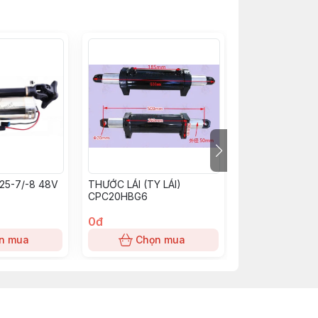
1046, BL1434, BL1444, BL1446, BL1466
25-7/-8 48V
THƯỚC LÁI (TY LÁI)
THƯỚC LÁI P1B
, S6S, S6E2, 6D15, 6D16, 6D22;
CPC20HBG6
(45mm)
0đ
0đ
102, 6D105, 6D125;
n mua
Chọn mua
Chọn
 BD30, CD17, TB42, TB45, PD6;