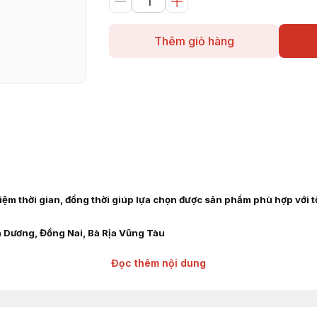
Thêm giỏ hàng
 kiệm thời gian, đồng thời giúp lựa chọn được sản phẩm phù hợp với 
h Dương, Đồng Nai, Bà Rịa Vũng Tàu
Đọc thêm nội dung
âng hàng các hãng : TOYOTA, TCM, MITSUBISHI, KOMAT'SU, HELI, H
 HYSTER, NICHIYU, LINDE, CROWN, CATERPILLAR, TAILIFT