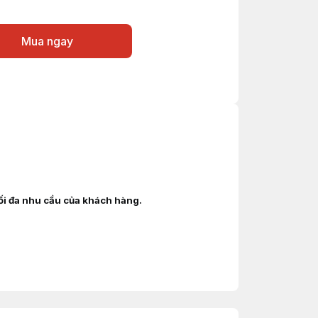
Mua ngay
tối đa nhu cầu của khách hàng.
ANGCHA, YALE, SUMITOMO, EP, SHINKO, NISSAN,