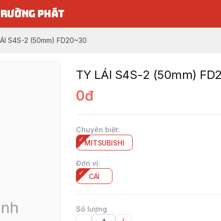
TRƯỜNG PHÁT
LÁI S4S-2 (50mm) FD20~30
TY LÁI S4S-2 (50mm) FD
0đ
Chuyên biệt
:
MITSUBISHI
Đơn vị
:
CÁI
Số lượng