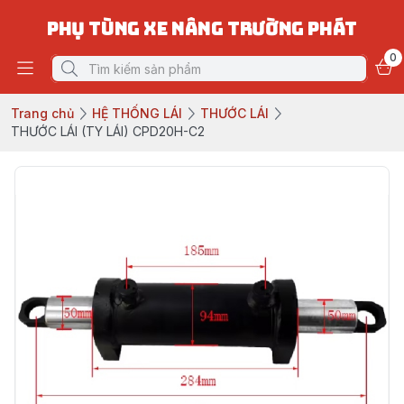
PHỤ TÙNG XE NÂNG TRƯỜNG PHÁT
0
Trang chủ
HỆ THỐNG LÁI
THƯỚC LÁI
THƯỚC LÁI (TY LÁI) CPD20H-C2