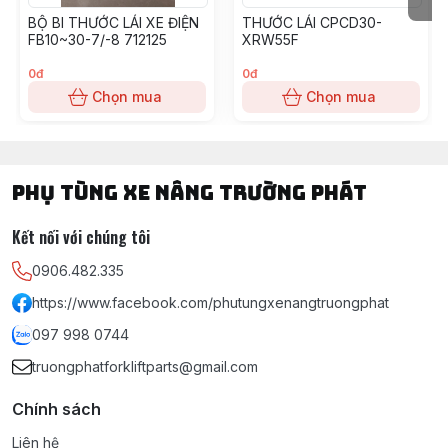
BỘ BI THƯỚC LÁI XE ĐIỆN
THƯỚC LÁI CPCD30-
FB10~30-7/-8 712125
XRW55F
0đ
0đ
Chọn mua
Chọn mua
PHỤ TÙNG XE NÂNG TRƯỜNG PHÁT
Kết nối với chúng tôi
0906.482.335
https://www.facebook.com/phutungxenangtruongphat
097 998 0744
truongphatforkliftparts@gmail.com
Chính sách
Liên hệ