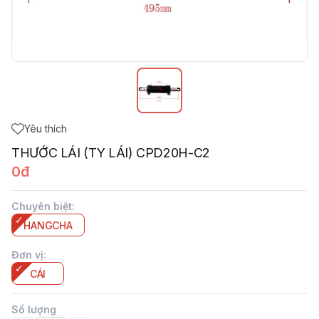
Yêu thích
THƯỚC LÁI (TY LÁI) CPD20H-C2
0đ
Chuyên biệt
:
HANGCHA
Đơn vị
:
CÁI
Số lượng