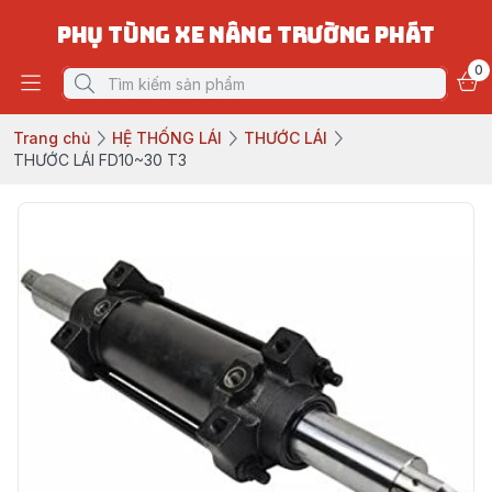
PHỤ TÙNG XE NÂNG TRƯỜNG PHÁT
0
Trang chủ
HỆ THỐNG LÁI
THƯỚC LÁI
THƯỚC LÁI FD10~30 T3