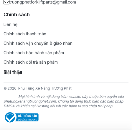
TOYOTA:
3P, 4P, 5K, 4Y, 2F, 3F, 1DZ, 5P, 5R, 2J,
truongphatforkliftparts@gmail.com
1DZ, 1DZ-II, 1FZ, 1Z, 2Z, 2Z-II, 3Z, H, 2H, 2D, 11Z,
12Z, 13Z, 14Z, 15Z;
Chính sách
Liên hệ
MITSUBISHI:
4G15, 4G32, 4G33, 4G41, 4G52,
4G54, 4G63, 4G64, 4DR5, 4DQ5, 4DQ7, S4Q2,
Chính sách thanh toán
S4E, S4E2, S4S, 6DR5, S6S, S6E2, 6D15, 6D16,
Chính sách vận chuyển & giao nhận
6D22;
Chính sách bảo hành sản phẩm
KOMATSU:
4D95S, 4D95S-W, 4D95S-1,
Chính sách đổi trả sản phẩm
4D95L, 4D92E, 4D94E, 4D94LE, 4D98E,
Giới thiệu
4D98LE, 6D95, 6D95L, 4D105, 6D102, 6D105,
6D125;
© 2026
Phụ Tùng Xe Nâng Trường Phát
TCM:
4FA1, 4FE1, C190, C221, C240, 4BC2,
Mọi hình ảnh và nội dung trên website này thuộc bản quyền của
4LB1, 4JG2, 6BB1, 6BD1, 6BG1, DA220, DA120,
phutungxenangtruongphat.com. Chúng tôi đang thực hiện các biện pháp
DMCA và khiếu nại Hosting đối với các hành vi sao chép trái phép.
DA640, D500, C330;
NISSAN:
D11, J15, J16, A12, A15, Z24, H20, H21-
II, H15, H25, K15, K21, K25, SD22, SD15, SD25,