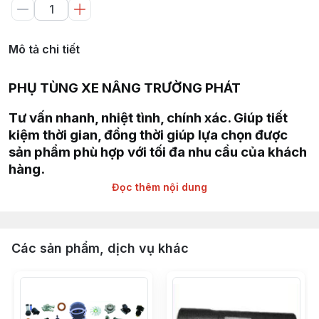
Mô tả chi tiết
PHỤ TÙNG XE NÂNG TRƯỜNG PHÁT
Tư vấn nhanh, nhiệt tình, chính xác. Giúp tiết
kiệm thời gian, đồng thời giúp lựa chọn được
sản phẩm phù hợp với tối đa nhu cầu của khách
hàng.
Đọc thêm nội dung
Giao hàng siêu tốc nội thành HCM, Hà Nội, Bình
Dương, Đồng Nai, Bà Rịa Vũng Tàu
Chuyên cung cấp :
Các sản phẩm, dịch vụ khác
Phụ tùng, linh kiện, chi tiết kỹ thuật xe nâng
hàng các hãng : TOYOTA, TCM, MITSUBISHI,
KOMAT'SU, HELI, HANGCHA, YALE,
SUMITOMO, EP, SHINKO, NISSAN, YANMAR,