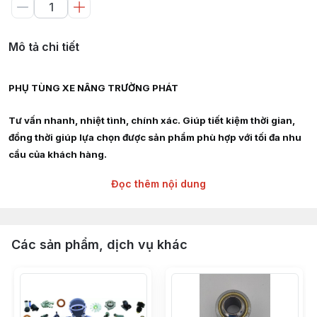
Mô tả chi tiết
PHỤ TÙNG XE NÂNG TRƯỜNG PHÁT
Tư vấn nhanh, nhiệt tình, chính xác. Giúp tiết kiệm thời gian,
đồng thời giúp lựa chọn được sản phẩm phù hợp với tối đa nhu
cầu của khách hàng.
Đọc thêm nội dung
Giao hàng siêu tốc nội thành HCM, Hà Nội, Bình Dương, Đồng
Nai, Bà Rịa Vũng Tàu
Chuyên cung cấp :
Các sản phẩm, dịch vụ khác
Phụ tùng, linh kiện, chi tiết kỹ thuật xe nâng hàng các hãng :
TOYOTA, TCM, MITSUBISHI, KOMAT'SU, HELI, HANGCHA,
YALE, SUMITOMO, EP, SHINKO, NISSAN, YANMAR, DAEWOO,
HYUNDAI, SAMSUNG, CLARK, HYSTER, NICHIYU, LINDE,