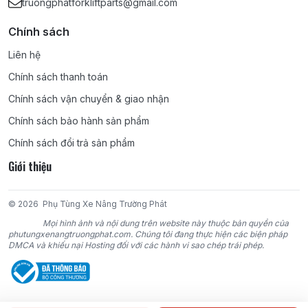
truongphatforkliftparts@gmail.com
4G64, 4DR5, 4DQ5, 4DQ7, S4Q2, S4E, S4E2, S4S, 6DR5, S6S,
S6E2, 6D15, 6D16, 6D22;
Chính sách
KOMATSU:
4D95S, 4D95S-W, 4D95S-1, 4D95L, 4D92E, 4D94E,
Liên hệ
4D94LE, 4D98E, 4D98LE, 6D95, 6D95L, 4D105, 6D102, 6D105,
Chính sách thanh toán
6D125;
Chính sách vận chuyển & giao nhận
TCM:
4FA1, 4FE1, C190, C221, C240, 4BC2, 4LB1, 4JG2, 6BB1,
Chính sách bảo hành sản phẩm
6BD1, 6BG1, DA220, DA120, DA640, D500, C330;
Chính sách đổi trả sản phẩm
Giới thiệu
NISSAN:
D11, J15, J16, A12, A15, Z24, H20, H21-II, H15, H25, K15,
K21, K25, SD22, SD15, SD25, SD33, TD27, TD42, BD30, CD17,
TB42, TB45, PD6;
© 2026
Phụ Tùng Xe Nâng Trường Phát
Mọi hình ảnh và nội dung trên website này thuộc bản quyền của
YANMAR:
4TNE98, 4TNE94, 4TNE94L, 4TNV94L;
phutungxenangtruongphat.com. Chúng tôi đang thực hiện các biện pháp
DMCA và khiếu nại Hosting đối với các hành vi sao chép trái phép.
DAEWOO:
DC24, GC24, D427, DB33A;
HYUNDAI:
AG44, AG45, D4BB;