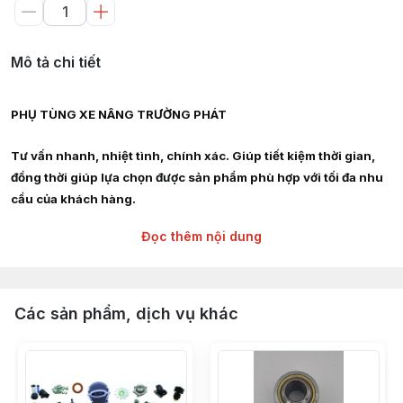
Mô tả chi tiết
PHỤ TÙNG XE NÂNG TRƯỜNG PHÁT
Tư vấn nhanh, nhiệt tình, chính xác. Giúp tiết kiệm thời gian,
đồng thời giúp lựa chọn được sản phẩm phù hợp với tối đa nhu
cầu của khách hàng.
Đọc thêm nội dung
Giao hàng siêu tốc nội thành HCM, Hà Nội, Bình Dương, Đồng
Nai, Bà Rịa Vũng Tàu
Chuyên cung cấp :
Các sản phẩm, dịch vụ khác
Phụ tùng, linh kiện, chi tiết kỹ thuật xe nâng hàng các hãng :
TOYOTA, TCM, MITSUBISHI, KOMAT'SU, HELI, HANGCHA,
YALE, SUMITOMO, EP, SHINKO, NISSAN, YANMAR, DAEWOO,
HYUNDAI, SAMSUNG, CLARK, HYSTER, NICHIYU, LINDE,