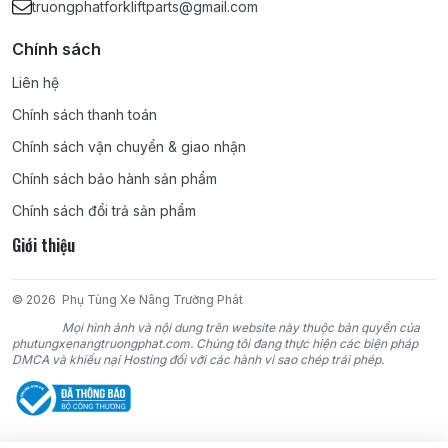
truongphatforkliftparts@gmail.com
4G64, 4DR5, 4DQ5, 4DQ7, S4Q2, S4E, S4E2, S4S, 6DR5, S6S,
S6E2, 6D15, 6D16, 6D22;
Chính sách
KOMATSU:
4D95S, 4D95S-W, 4D95S-1, 4D95L, 4D92E, 4D94E,
Liên hệ
4D94LE, 4D98E, 4D98LE, 6D95, 6D95L, 4D105, 6D102, 6D105,
Chính sách thanh toán
6D125;
Chính sách vận chuyển & giao nhận
TCM:
4FA1, 4FE1, C190, C221, C240, 4BC2, 4LB1, 4JG2, 6BB1,
Chính sách bảo hành sản phẩm
6BD1, 6BG1, DA220, DA120, DA640, D500, C330;
Chính sách đổi trả sản phẩm
Giới thiệu
NISSAN:
D11, J15, J16, A12, A15, Z24, H20, H21-II, H15, H25, K15,
K21, K25, SD22, SD15, SD25, SD33, TD27, TD42, BD30, CD17,
TB42, TB45, PD6;
© 2026
Phụ Tùng Xe Nâng Trường Phát
Mọi hình ảnh và nội dung trên website này thuộc bản quyền của
YANMAR:
4TNE98, 4TNE94, 4TNE94L, 4TNV94L;
phutungxenangtruongphat.com. Chúng tôi đang thực hiện các biện pháp
DMCA và khiếu nại Hosting đối với các hành vi sao chép trái phép.
DAEWOO:
DC24, GC24, D427, DB33A;
HYUNDAI:
AG44, AG45, D4BB;