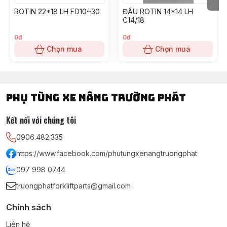
ROTIN 22*18 LH FD10~30
ĐẦU ROTIN 14*14 LH
C14/18
0đ
0đ
Chọn mua
Chọn mua
PHỤ TÙNG XE NÂNG TRƯỜNG PHÁT
Kết nối với chúng tôi
0906.482.335
https://www.facebook.com/phutungxenangtruongphat
097 998 0744
truongphatforkliftparts@gmail.com
Chính sách
Liên hệ