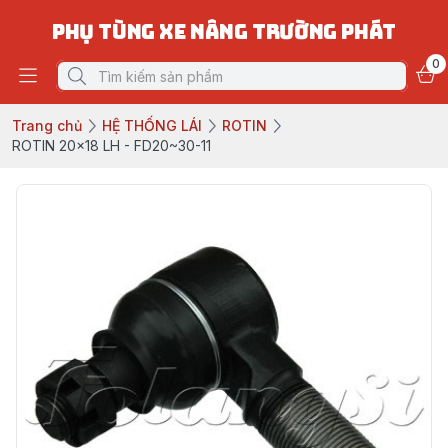
PHỤ TÙNG XE NÂNG TRƯỜNG PHÁT
0
Trang chủ
HỆ THỐNG LÁI
ROTIN
ROTIN 20x18 LH - FD20~30-11