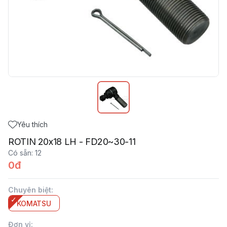
Yêu thích
ROTIN 20x18 LH - FD20~30-11
Có sẵn
:
12
0đ
Chuyên biệt
:
KOMATSU
Đơn vị
: