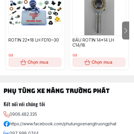
ROTIN 22*18 LH FD10~30
ĐẦU ROTIN 14*14 LH
C14/18
0đ
0đ
Chọn mua
Chọn mua
PHỤ TÙNG XE NÂNG TRƯỜNG PHÁT
Kết nối với chúng tôi
0906.482.335
https://www.facebook.com/phutungxenangtruongphat
097 998 0744