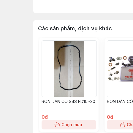
Phụ tùng, linh kiện, chi tiết kỹ thuật xe n
YANMAR, DAEWOO, HYUNDAI, SAMSUNG, CLARK,
Các sản phẩm, dịch vụ khác
Càng nâng hạ hàng hóa từ 2,5 tấn - 3 tấn - 4 tấn 
Vỏ đặc xe nâng : 400-8, 500-8, 600-9, 650-10
Xích nâng hạ hàng hóa : BL523, BL534, BL623
Engine Model.
TOYOTA:
3P, 4P, 5K, 4Y, 2F, 3F, 1DZ, 5P, 5R, 2J, 
RON DÀN CÒ S4S FD10~30
RON DÀN CÒ
MITSUBISHI:
4G15, 4G32, 4G33, 4G41, 4G52, 4
0đ
0đ
KOMATSU:
4D95S, 4D95S-W, 4D95S-1, 4D95L, 
Chọn mua
Ch