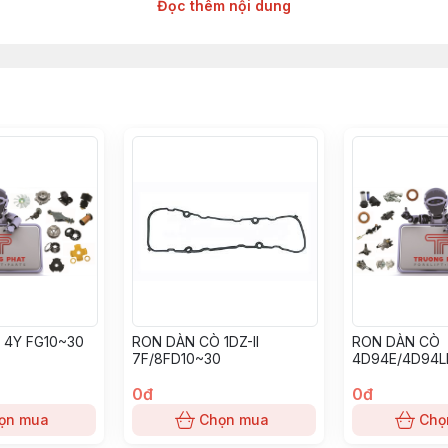
Đọc thêm nội dung
âng hàng các hãng : TOYOTA, TCM, MITSUBISHI, KOMAT'SU, HELI, H
 HYSTER, NICHIYU, LINDE, CROWN, CATERPILLAR, TAILIFT
- 5 tấn - 6 tấn - 7 tấn -.........25 tấn ( dạng ngàm móc và ngàm xỏ lỗ)
, 700-12, 815-15, 28*9-15, 825-15, 300-15
, BL634, BL644, BL824, BL834, BL844, BL1023, BL1034, BL1044, BL
1DZ, 1DZ-II, 1FZ, 1Z, 2Z, 2Z-II, 3Z, H, 2H, 2D, 11Z, 12Z, 13Z, 14Z, 15Z;
 4Y FG10~30
RON DÀN CÒ 1DZ-II
RON DÀN CÒ
G54, 4G63, 4G64, 4DR5, 4DQ5, 4DQ7, S4Q2, S4E, S4E2, S4S, 6DR5
7F/8FD10~30
4D94E/4D94L
E98 FD10~30
0đ
0đ
4D92E, 4D94E, 4D94LE, 4D98E, 4D98LE, 6D95, 6D95L, 4D105, 6D
ọn mua
Chọn mua
Chọ