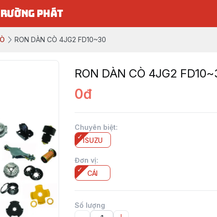
TRƯỜNG PHÁT
CÒ
RON DÀN CÒ 4JG2 FD10~30
RON DÀN CÒ 4JG2 FD10~
0đ
Chuyên biệt
:
ISUZU
Đơn vị
:
CÁI
Số lượng