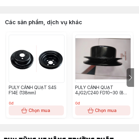
Các sản phẩm, dịch vụ khác
PULY CÁNH QUẠT S4S
PULY CÁNH QUẠT
F14E (138mm)
4JG2/C240 FD10~30 (8
LỖ)
0đ
0đ
Chọn mua
Chọn mua