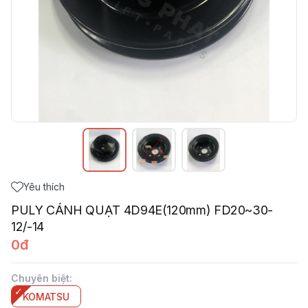
Yêu thích
PULY CÁNH QUẠT 4D94E(120mm) FD20~30-
12/-14
0đ
Chuyên biệt
:
KOMATSU