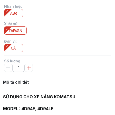
Nhãn hiệu
:
ABR
Xuất xứ
:
TAIWAN
Đơn vị
:
CÁI
Số lượng
Mô tả chi tiết
SỬ DỤNG CHO XE NÂNG KOMATSU
MODEL : 4D94E, 4D94LE