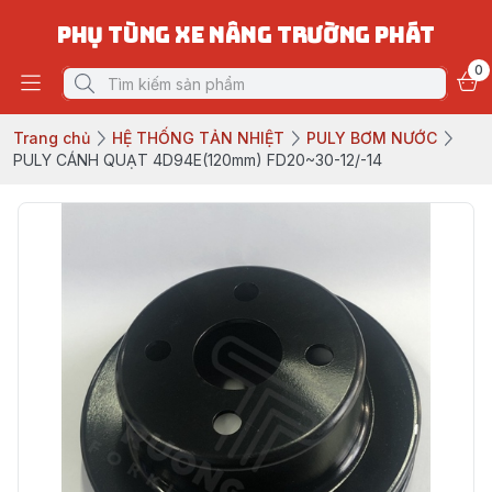
PHỤ TÙNG XE NÂNG TRƯỜNG PHÁT
0
Trang chủ
HỆ THỐNG TẢN NHIỆT
PULY BƠM NƯỚC
PULY CÁNH QUẠT 4D94E(120mm) FD20~30-12/-14