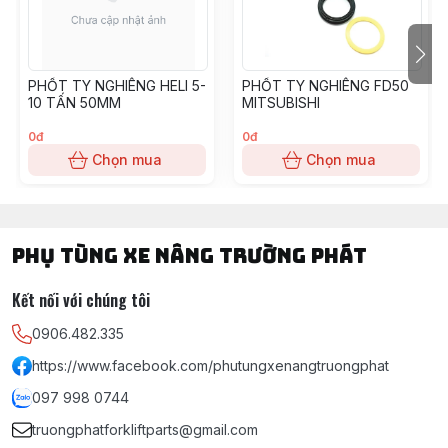
PHỐT TY NGHIÊNG HELI 5-
PHỐT TY NGHIÊNG FD50
10 TẤN 50MM
MITSUBISHI
0đ
0đ
Chọn mua
Chọn mua
PHỤ TÙNG XE NÂNG TRƯỜNG PHÁT
Kết nối với chúng tôi
0906.482.335
https://www.facebook.com/phutungxenangtruongphat
097 998 0744
truongphatforkliftparts@gmail.com