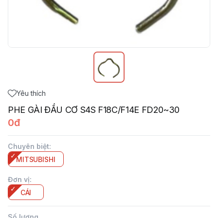
Yêu thích
PHE GÀI ĐẦU CƠ S4S F18C/F14E FD20~30
0đ
Chuyên biệt
:
MITSUBISHI
Đơn vị
:
CÁI
Số lượng