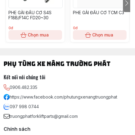
PHE GÀI ĐẦU CƠ S4S
PHE GÀI ĐẦU CƠ TCM C3
F18B/F14C FD20~30
0đ
0đ
Chọn mua
Chọn mua
PHỤ TÙNG XE NÂNG TRƯỜNG PHÁT
Kết nối với chúng tôi
0906.482.335
https://www.facebook.com/phutungxenangtruongphat
097 998 0744
truongphatforkliftparts@gmail.com
Chính sách