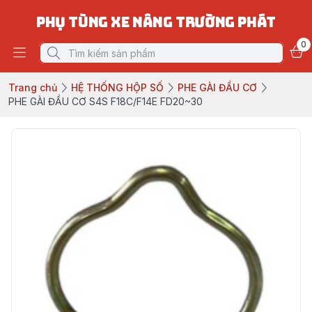
PHỤ TÙNG XE NÂNG TRƯỜNG PHÁT
0
Trang chủ
HỆ THỐNG HỘP SỐ
PHE GÀI ĐẦU CƠ
PHE GÀI ĐẦU CƠ S4S F18C/F14E FD20~30