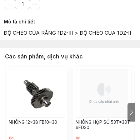
Mô tả chi tiết
ĐỘ CHÉO CỦA RĂNG 1DZ-III > ĐỘ CHÉO CỦA 1DZ-II
Các sản phẩm, dịch vụ khác
NHÔNG 12x38 FB10~30
NHÔNG HỘP SỐ 53T*30T
6FD30
0đ
0đ