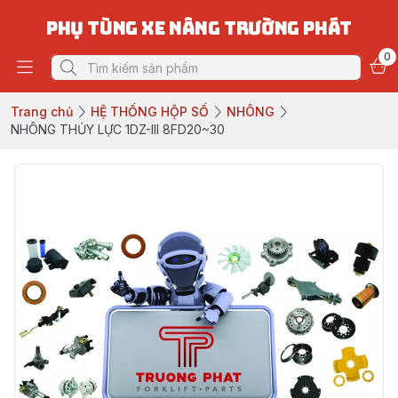
PHỤ TÙNG XE NÂNG TRƯỜNG PHÁT
0
Trang chủ
HỆ THỐNG HỘP SỐ
NHÔNG
NHÔNG THỦY LỰC 1DZ-III 8FD20~30