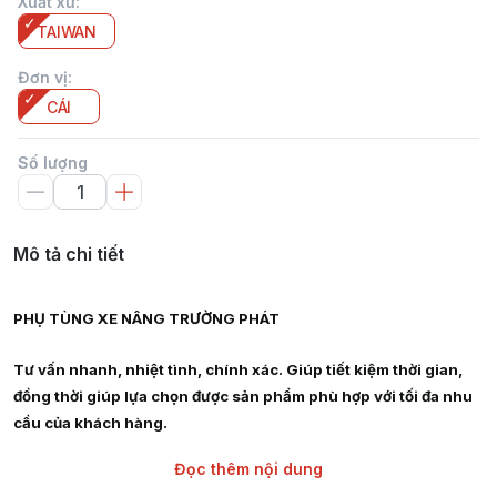
Xuất xứ
:
TAIWAN
Đơn vị
:
CÁI
Số lượng
Mô tả chi tiết
PHỤ TÙNG XE NÂNG TRƯỜNG PHÁT
Tư vấn nhanh, nhiệt tình, chính xác. Giúp tiết kiệm thời gian,
đồng thời giúp lựa chọn được sản phẩm phù hợp với tối đa nhu
cầu của khách hàng.
Đọc thêm nội dung
Giao hàng siêu tốc nội thành HCM, Hà Nội, Bình Dương, Đồng