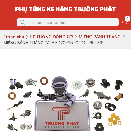
PHỤ TÙNG XE NÂNG TRƯỜNG PHÁT
0
Trang chủ
HỆ THỐNG ĐỘNG CƠ
MIẾNG BÁNH TRÁNG
MIẾNG BÁNH TRÁNG YALE FD20~25 (OLD) - 60*315