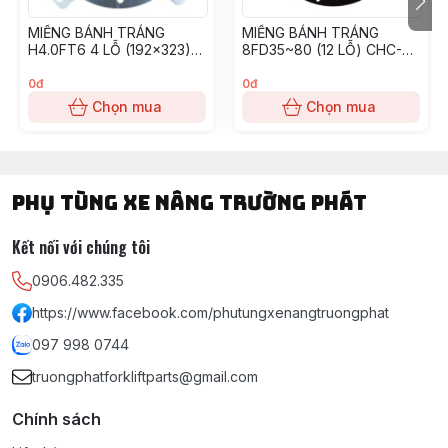
MIẾNG BÁNH TRÁNG
MIẾNG BÁNH TRÁNG
H4.0FT6 4 LỖ (192x323)
8FD35~80 (12 LỖ) CHC-
(CHC-142)
145
0đ
0đ
Chọn mua
Chọn mua
PHỤ TÙNG XE NÂNG TRƯỜNG PHÁT
Kết nối với chúng tôi
0906.482.335
https://www.facebook.com/phutungxenangtruongphat
097 998 0744
truongphatforkliftparts@gmail.com
Chính sách