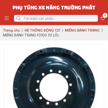
PHỤ TÙNG XE NÂNG TRƯỜNG PHÁT
0
Trang chủ
HỆ THỐNG ĐỘNG CƠ
MIẾNG BÁNH TRÁNG
MIẾNG BÁNH TRÁNG FD100 (12 LỖ)