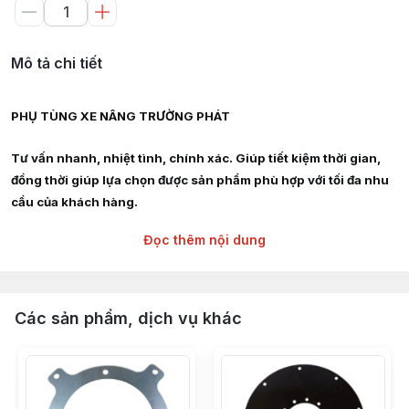
Mô tả chi tiết
PHỤ TÙNG XE NÂNG TRƯỜNG PHÁT
Tư vấn nhanh, nhiệt tình, chính xác. Giúp tiết kiệm thời gian,
đồng thời giúp lựa chọn được sản phẩm phù hợp với tối đa nhu
cầu của khách hàng.
Đọc thêm nội dung
Giao hàng siêu tốc nội thành HCM, Hà Nội, Bình Dương, Đồng
Nai, Bà Rịa Vũng Tàu
Chuyên cung cấp :
Các sản phẩm, dịch vụ khác
Phụ tùng, linh kiện, chi tiết kỹ thuật xe nâng hàng các hãng :
TOYOTA, TCM, MITSUBISHI, KOMAT'SU, HELI, HANGCHA,
YALE, SUMITOMO, EP, SHINKO, NISSAN, YANMAR, DAEWOO,
HYUNDAI, SAMSUNG, CLARK, HYSTER, NICHIYU, LINDE,