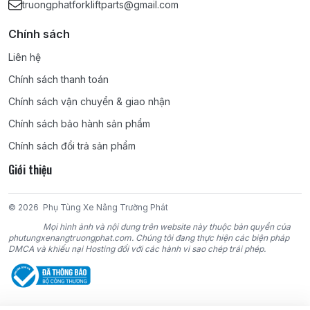
truongphatforkliftparts@gmail.com
4G64, 4DR5, 4DQ5, 4DQ7, S4Q2, S4E, S4E2, S4S, 6DR5, S6S,
S6E2, 6D15, 6D16, 6D22;
Chính sách
KOMATSU:
4D95S, 4D95S-W, 4D95S-1, 4D95L, 4D92E, 4D94E,
Liên hệ
4D94LE, 4D98E, 4D98LE, 6D95, 6D95L, 4D105, 6D102, 6D105,
Chính sách thanh toán
6D125;
Chính sách vận chuyển & giao nhận
TCM:
4FA1, 4FE1, C190, C221, C240, 4BC2, 4LB1, 4JG2, 6BB1,
Chính sách bảo hành sản phẩm
6BD1, 6BG1, DA220, DA120, DA640, D500, C330;
Chính sách đổi trả sản phẩm
Giới thiệu
NISSAN:
D11, J15, J16, A12, A15, Z24, H20, H21-II, H15, H25, K15,
K21, K25, SD22, SD15, SD25, SD33, TD27, TD42, BD30, CD17,
TB42, TB45, PD6;
© 2026
Phụ Tùng Xe Nâng Trường Phát
Mọi hình ảnh và nội dung trên website này thuộc bản quyền của
YANMAR:
4TNE98, 4TNE94, 4TNE94L, 4TNV94L;
phutungxenangtruongphat.com. Chúng tôi đang thực hiện các biện pháp
DMCA và khiếu nại Hosting đối với các hành vi sao chép trái phép.
DAEWOO:
DC24, GC24, D427, DB33A;
HYUNDAI:
AG44, AG45, D4BB;