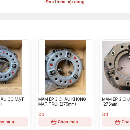
Đọc thêm nội dung
âng hàng các hãng : TOYOTA, TCM, MITSUBISHI, KOMAT'SU, HELI, H
 HYSTER, NICHIYU, LINDE, CROWN, CATERPILLAR, TAILIFT
- 5 tấn - 6 tấn - 7 tấn -.........25 tấn ( dạng ngàm móc và ngàm xỏ lỗ)
, 700-12, 815-15, 28*9-15, 825-15, 300-15
, BL634, BL644, BL824, BL834, BL844, BL1023, BL1034, BL1044, BL
1DZ, 1DZ-II, 1FZ, 1Z, 2Z, 2Z-II, 3Z, H, 2H, 2D, 11Z, 12Z, 13Z, 14Z, 15Z;
HẤU CÓ MẶT
MÂM ÉP 3 CHẤU KHÔNG
MÂM ÉP 3 CHẤ
G54, 4G63, 4G64, 4DR5, 4DQ5, 4DQ7, S4Q2, S4E, S4E2, S4S, 6DR5
)
MẶT TRỜI (275mm)
(275mm)
0đ
0đ
4D92E, 4D94E, 4D94LE, 4D98E, 4D98LE, 6D95, 6D95L, 4D105, 6D
ọn mua
Chọn mua
Chọ