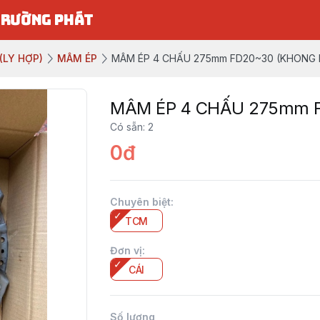
TRƯỜNG PHÁT
(LY HỢP)
MÂM ÉP
MÂM ÉP 4 CHẤU 275mm FD20~30 (KHONG
MÂM ÉP 4 CHẤU 275mm 
Có sẵn
:
2
0đ
Chuyên biệt
:
TCM
Đơn vị
:
CÁI
Số lượng