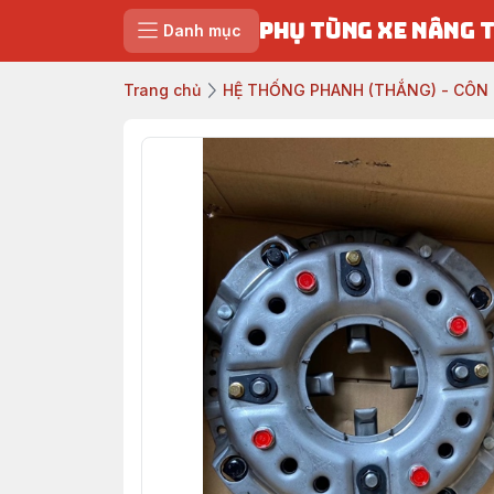
PHỤ TÙNG XE NÂNG 
Danh mục
Trang chủ
HỆ THỐNG PHANH (THẮNG) - CÔN 