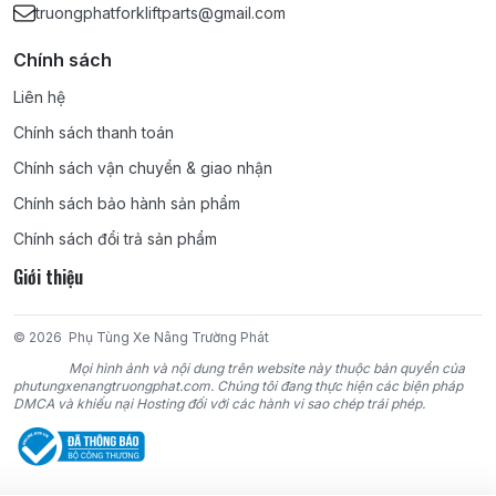
truongphatforkliftparts@gmail.com
4G64, 4DR5, 4DQ5, 4DQ7, S4Q2, S4E, S4E2, S4S, 6DR5, S6S,
S6E2, 6D15, 6D16, 6D22;
Chính sách
KOMATSU:
4D95S, 4D95S-W, 4D95S-1, 4D95L, 4D92E, 4D94E,
Liên hệ
4D94LE, 4D98E, 4D98LE, 6D95, 6D95L, 4D105, 6D102, 6D105,
Chính sách thanh toán
6D125;
Chính sách vận chuyển & giao nhận
TCM:
4FA1, 4FE1, C190, C221, C240, 4BC2, 4LB1, 4JG2, 6BB1,
Chính sách bảo hành sản phẩm
6BD1, 6BG1, DA220, DA120, DA640, D500, C330;
Chính sách đổi trả sản phẩm
Giới thiệu
NISSAN:
D11, J15, J16, A12, A15, Z24, H20, H21-II, H15, H25, K15,
K21, K25, SD22, SD15, SD25, SD33, TD27, TD42, BD30, CD17,
TB42, TB45, PD6;
© 2026
Phụ Tùng Xe Nâng Trường Phát
Mọi hình ảnh và nội dung trên website này thuộc bản quyền của
YANMAR:
4TNE98, 4TNE94, 4TNE94L, 4TNV94L;
phutungxenangtruongphat.com. Chúng tôi đang thực hiện các biện pháp
DMCA và khiếu nại Hosting đối với các hành vi sao chép trái phép.
DAEWOO:
DC24, GC24, D427, DB33A;
HYUNDAI:
AG44, AG45, D4BB;