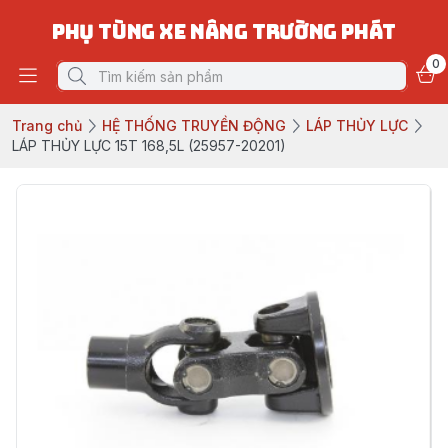
PHỤ TÙNG XE NÂNG TRƯỜNG PHÁT
0
Trang chủ
HỆ THỐNG TRUYỀN ĐỘNG
LÁP THỦY LỰC
LÁP THỦY LỰC 15T 168,5L (25957-20201)