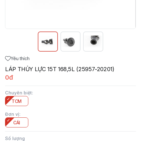
Yêu thích
LÁP THỦY LỰC 15T 168,5L (25957-20201)
0đ
Chuyên biệt
:
TCM
Đơn vị
:
CÁI
Số lượng