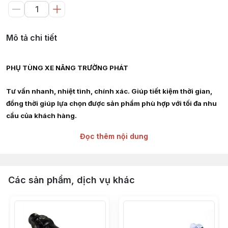
Mô tả chi tiết
PHỤ TÙNG XE NÂNG TRƯỜNG PHÁT
Tư vấn nhanh, nhiệt tình, chính xác. Giúp tiết kiệm thời gian,
đồng thời giúp lựa chọn được sản phẩm phù hợp với tối đa nhu
cầu của khách hàng.
Đọc thêm nội dung
Giao hàng siêu tốc nội thành HCM, Hà Nội, Bình Dương, Đồng
Nai, Bà Rịa Vũng Tàu
Chuyên cung cấp :
Các sản phẩm, dịch vụ khác
Phụ tùng, linh kiện, chi tiết kỹ thuật xe nâng hàng các hãng :
TOYOTA, TCM, MITSUBISHI, KOMAT'SU, HELI, HANGCHA,
YALE, SUMITOMO, EP, SHINKO, NISSAN, YANMAR, DAEWOO,
HYUNDAI, SAMSUNG, CLARK, HYSTER, NICHIYU, LINDE,