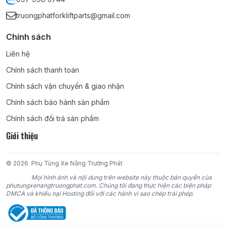
MITSUBISHI:
4G15, 4G32, 4G33, 4G41, 4G52, 4G54, 4G63,
truongphatforkliftparts@gmail.com
4G64, 4DR5, 4DQ5, 4DQ7, S4Q2, S4E, S4E2, S4S, 6DR5, S6S,
S6E2, 6D15, 6D16, 6D22;
Chính sách
KOMATSU:
4D95S, 4D95S-W, 4D95S-1, 4D95L, 4D92E, 4D94E,
Liên hệ
4D94LE, 4D98E, 4D98LE, 6D95, 6D95L, 4D105, 6D102, 6D105,
Chính sách thanh toán
6D125;
Chính sách vận chuyển & giao nhận
TCM:
4FA1, 4FE1, C190, C221, C240, 4BC2, 4LB1, 4JG2, 6BB1,
Chính sách bảo hành sản phẩm
6BD1, 6BG1, DA220, DA120, DA640, D500, C330;
Chính sách đổi trả sản phẩm
Giới thiệu
NISSAN:
D11, J15, J16, A12, A15, Z24, H20, H21-II, H15, H25, K15,
K21, K25, SD22, SD15, SD25, SD33, TD27, TD42, BD30, CD17,
TB42, TB45, PD6;
© 2026
Phụ Tùng Xe Nâng Trường Phát
Mọi hình ảnh và nội dung trên website này thuộc bản quyền của
YANMAR:
4TNE98, 4TNE94, 4TNE94L, 4TNV94L;
phutungxenangtruongphat.com. Chúng tôi đang thực hiện các biện pháp
DMCA và khiếu nại Hosting đối với các hành vi sao chép trái phép.
DAEWOO:
DC24, GC24, D427, DB33A;