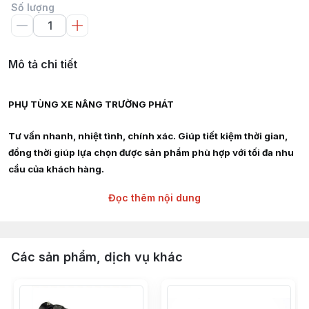
Số lượng
Mô tả chi tiết
PHỤ TÙNG XE NÂNG TRƯỜNG PHÁT
Tư vấn nhanh, nhiệt tình, chính xác. Giúp tiết kiệm thời gian,
đồng thời giúp lựa chọn được sản phẩm phù hợp với tối đa nhu
cầu của khách hàng.
Đọc thêm nội dung
Giao hàng siêu tốc nội thành HCM, Hà Nội, Bình Dương, Đồng
Nai, Bà Rịa Vũng Tàu
Chuyên cung cấp :
Các sản phẩm, dịch vụ khác
Phụ tùng, linh kiện, chi tiết kỹ thuật xe nâng hàng các hãng :
TOYOTA, TCM, MITSUBISHI, KOMAT'SU, HELI, HANGCHA,
YALE, SUMITOMO, EP, SHINKO, NISSAN, YANMAR, DAEWOO,