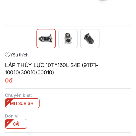
Yêu thích
LÁP THỦY LỰC 10T*160L S4E (91171-
10010/30010/00010)
0đ
Chuyên biệt
:
MITSUBISHI
Đơn vị
:
CÁI