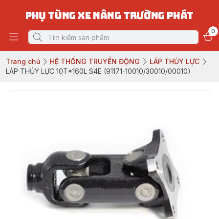
PHỤ TÙNG XE NÂNG TRƯỜNG PHÁT
0
Trang chủ
HỆ THỐNG TRUYỀN ĐỘNG
LÁP THỦY LỰC
LÁP THỦY LỰC 10T*160L S4E (91171-10010/30010/00010)