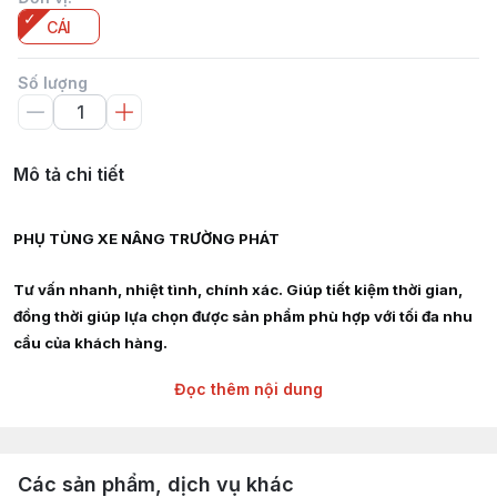
CÁI
Số lượng
Mô tả chi tiết
PHỤ TÙNG XE NÂNG TRƯỜNG PHÁT
Tư vấn nhanh, nhiệt tình, chính xác. Giúp tiết kiệm thời gian,
đồng thời giúp lựa chọn được sản phẩm phù hợp với tối đa nhu
cầu của khách hàng.
Đọc thêm nội dung
Giao hàng siêu tốc nội thành HCM, Hà Nội, Bình Dương, Đồng
Nai, Bà Rịa Vũng Tàu
Chuyên cung cấp :
Các sản phẩm, dịch vụ khác