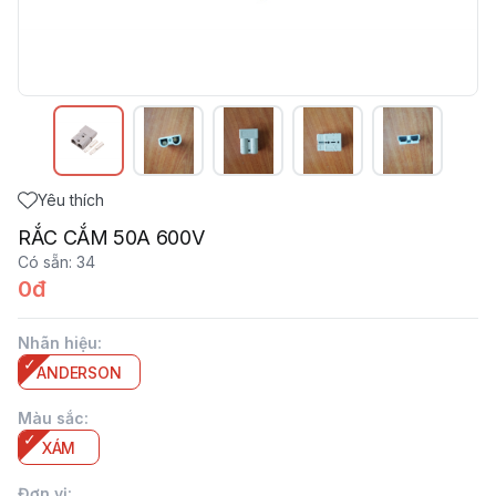
Yêu thích
RẮC CẮM 50A 600V
Có sẵn
:
34
0đ
Nhãn hiệu
:
ANDERSON
Màu sắc
:
XÁM
Đơn vị
: