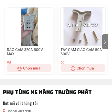
Phụ tùng, linh kiện, chi tiết kỹ thuật xe nâng hàng các hãng :
TOYOTA, TCM, MITSUBISHI, KOMAT'SU, HELI, HANGCHA,
YALE, SUMITOMO, EP, SHINKO, NISSAN, YANMAR, DAEWOO,
HYUNDAI, SAMSUNG, CLARK, HYSTER, NICHIYU, LINDE,
CROWN, CATERPILLAR, TAILIFT
Càng nâng hạ hàng hóa từ 2,5 tấn - 3 tấn - 4 tấn - 5 tấn - 6 tấn -
7 tấn -.........25 tấn ( dạng ngàm móc và ngàm xỏ lỗ)
RẮC CẮM 320A 600V
TAY CẦM GIẮC CẮM 50A
Vỏ đặc xe nâng : 400-8, 500-8, 600-9, 650-10, 700-12, 815-
MAX
600V
15, 28*9-15, 825-15, 300-15
0đ
0đ
Chọn mua
Chọn mua
Xích nâng hạ hàng hóa : BL523, BL534, BL623, BL634, BL644,
BL824, BL834, BL844, BL1023, BL1034, BL1044, BL1046,
BL1434, BL1444, BL1446, BL1466
PHỤ TÙNG XE NÂNG TRƯỜNG PHÁT
Kết nối với chúng tôi
Engine Model.
0906.482.335