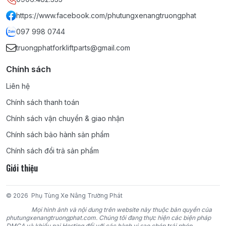
TOYOTA:
3P, 4P, 5K, 4Y, 2F, 3F, 1DZ, 5P, 5R, 2J, 1DZ, 1DZ-II, 1FZ,
1Z, 2Z, 2Z-II, 3Z, H, 2H, 2D, 11Z, 12Z, 13Z, 14Z, 15Z;
https://www.facebook.com/phutungxenangtruongphat
097 998 0744
MITSUBISHI:
4G15, 4G32, 4G33, 4G41, 4G52, 4G54, 4G63,
truongphatforkliftparts@gmail.com
4G64, 4DR5, 4DQ5, 4DQ7, S4Q2, S4E, S4E2, S4S, 6DR5, S6S,
S6E2, 6D15, 6D16, 6D22;
Chính sách
KOMATSU:
4D95S, 4D95S-W, 4D95S-1, 4D95L, 4D92E, 4D94E,
Liên hệ
4D94LE, 4D98E, 4D98LE, 6D95, 6D95L, 4D105, 6D102, 6D105,
Chính sách thanh toán
6D125;
Chính sách vận chuyển & giao nhận
TCM:
4FA1, 4FE1, C190, C221, C240, 4BC2, 4LB1, 4JG2, 6BB1,
Chính sách bảo hành sản phẩm
6BD1, 6BG1, DA220, DA120, DA640, D500, C330;
Chính sách đổi trả sản phẩm
Giới thiệu
NISSAN:
D11, J15, J16, A12, A15, Z24, H20, H21-II, H15, H25, K15,
K21, K25, SD22, SD15, SD25, SD33, TD27, TD42, BD30, CD17,
TB42, TB45, PD6;
© 2026
Phụ Tùng Xe Nâng Trường Phát
Mọi hình ảnh và nội dung trên website này thuộc bản quyền của
YANMAR:
4TNE98, 4TNE94, 4TNE94L, 4TNV94L;
phutungxenangtruongphat.com. Chúng tôi đang thực hiện các biện pháp
DMCA và khiếu nại Hosting đối với các hành vi sao chép trái phép.