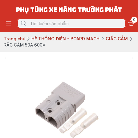
PHỤ TÙNG XE NÂNG TRƯỜNG PHÁT
0
Trang chủ
HỆ THỐNG ĐIỆN - BOARD MẠCH
GIẮC CẮM
RẮC CẮM 50A 600V