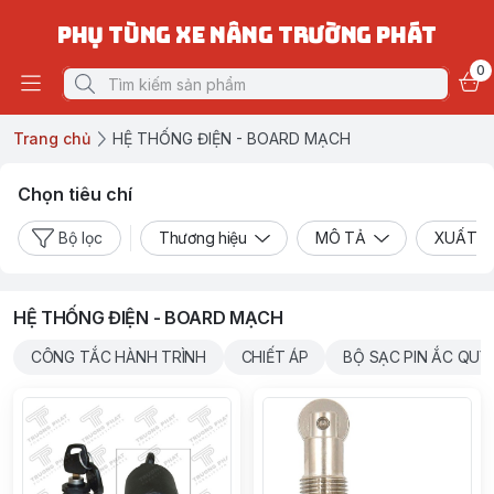
PHỤ TÙNG XE NÂNG TRƯỜNG PHÁT
0
Trang chủ
HỆ THỐNG ĐIỆN - BOARD MẠCH
Chọn tiêu chí
Bộ lọc
Thương hiệu
MÔ TẢ
XUẤT X
HỆ THỐNG ĐIỆN - BOARD MẠCH
CÔNG TẮC HÀNH TRÌNH
CHIẾT ÁP
BỘ SẠC PIN ẮC QUY