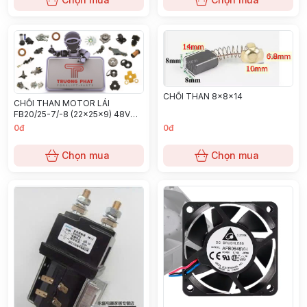
CHỔI THAN 8x8x14
CHỔI THAN MOTOR LÁI
FB20/25-7/-8 (22x25x9) 48V
55W
0đ
0đ
Chọn mua
Chọn mua