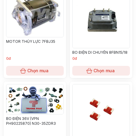
MOTOR THỦY LỰC 7FBJ35
BO ĐIỆN DI CHUYỂN 8FBN15/18
0đ
0đ
Chọn mua
Chọn mua
BO ĐIỆN 36V (VPN
PH90225870) N30-35ZDR3