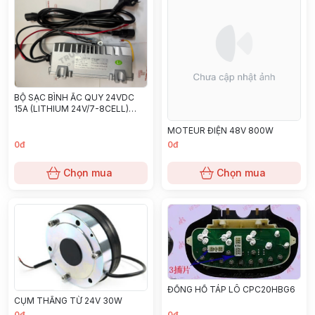
BỘ SẠC BÌNH ẮC QUY 24VDC
15A (LITHIUM 24V/7-8CELL)
11305100-0000
MOTEUR ĐIỆN 48V 800W
0đ
0đ
Chọn mua
Chọn mua
ĐỒNG HỒ TÁP LÔ CPC20HBG6
CỤM THẮNG TỪ 24V 30W
0đ
0đ