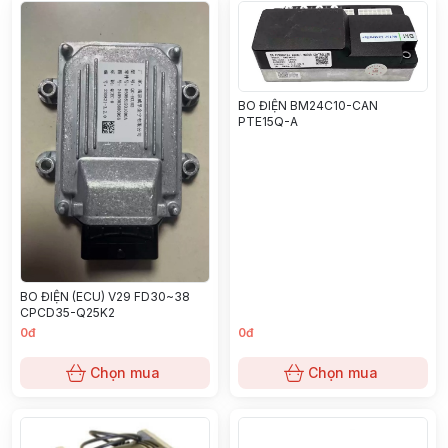
BO ĐIỆN BM24C10-CAN
PTE15Q-A
BO ĐIỆN (ECU) V29 FD30~38
CPCD35-Q25K2
0đ
0đ
Chọn mua
Chọn mua