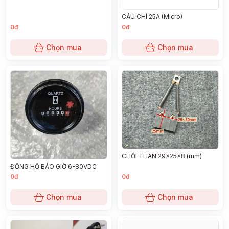
CẦU CHÌ 25A (Micro)
0đ
0đ
Chọn mua
Chọn mua
CHỔI THAN 29x25x8 (mm)
ĐỒNG HỒ BÁO GIỜ 6-80VDC
0đ
0đ
Chọn mua
Chọn mua