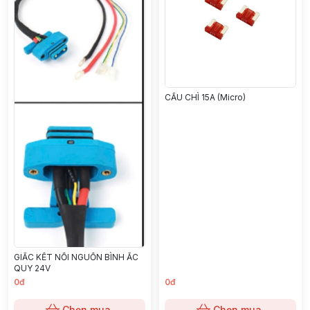
CẦU CHÌ 15A (Micro)
GIẮC KẾT NỐI NGUỒN BÌNH ẮC
QUY 24V
0đ
0đ
Chọn mua
Chọn mua