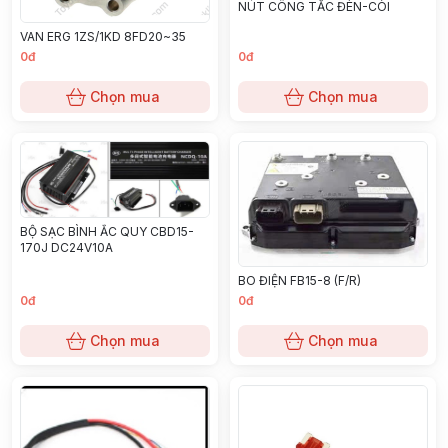
NÚT CÔNG TẮC ĐÈN-CÒI
VAN ERG 1ZS/1KD 8FD20~35
0đ
0đ
Chọn mua
Chọn mua
BỘ SẠC BÌNH ẮC QUY CBD15-
170J DC24V10A
BO ĐIỆN FB15-8 (F/R)
0đ
0đ
Chọn mua
Chọn mua