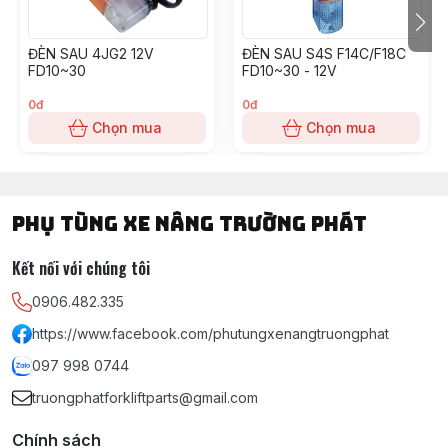
ĐÈN SAU 4JG2 12V
ĐÈN SAU S4S F14C/F18C
FD10~30
FD10~30 - 12V
0đ
0đ
Chọn mua
Chọn mua
PHỤ TÙNG XE NÂNG TRƯỜNG PHÁT
Kết nối với chúng tôi
0906.482.335
https://www.facebook.com/phutungxenangtruongphat
097 998 0744
truongphatforkliftparts@gmail.com
Chính sách