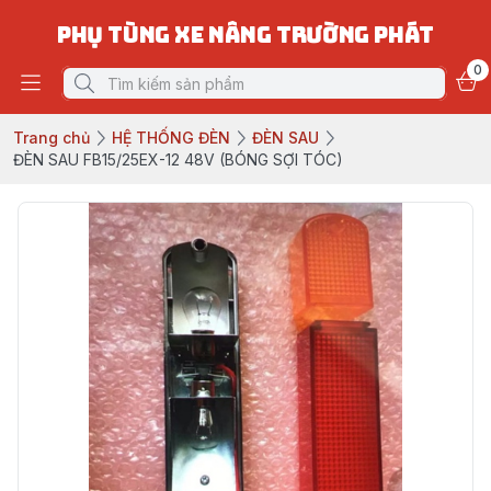
PHỤ TÙNG XE NÂNG TRƯỜNG PHÁT
0
Trang chủ
HỆ THỐNG ĐÈN
ĐÈN SAU
ĐÈN SAU FB15/25EX-12 48V (BÓNG SỢI TÓC)