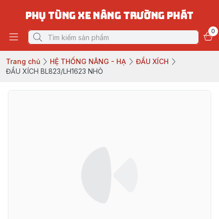
PHỤ TÙNG XE NÂNG TRƯỜNG PHÁT
0
Trang chủ
HỆ THỐNG NÂNG - HẠ
ĐẦU XÍCH
ĐẦU XÍCH BL823/LH1623 NHỎ