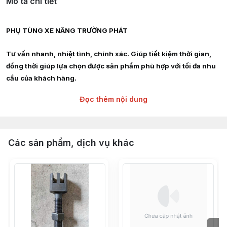
Mô tả chi tiết
PHỤ TÙNG XE NÂNG TRƯỜNG PHÁT
Tư vấn nhanh, nhiệt tình, chính xác. Giúp tiết kiệm thời gian,
đồng thời giúp lựa chọn được sản phẩm phù hợp với tối đa nhu
cầu của khách hàng.
Đọc thêm nội dung
Giao hàng siêu tốc nội thành HCM, Hà Nội, Bình Dương, Đồng
Nai, Bà Rịa Vũng Tàu
Chuyên cung cấp :
Các sản phẩm, dịch vụ khác
Phụ tùng, linh kiện, chi tiết kỹ thuật xe nâng hàng các hãng :
TOYOTA, TCM, MITSUBISHI, KOMAT'SU, HELI, HANGCHA,
YALE, SUMITOMO, EP, SHINKO, NISSAN, YANMAR, DAEWOO,
HYUNDAI, SAMSUNG, CLARK, HYSTER, NICHIYU, LINDE,
CROWN, CATERPILLAR, TAILIFT
Càng nâng hạ hàng hóa từ 2,5 tấn - 3 tấn - 4 tấn - 5 tấn - 6 tấn -