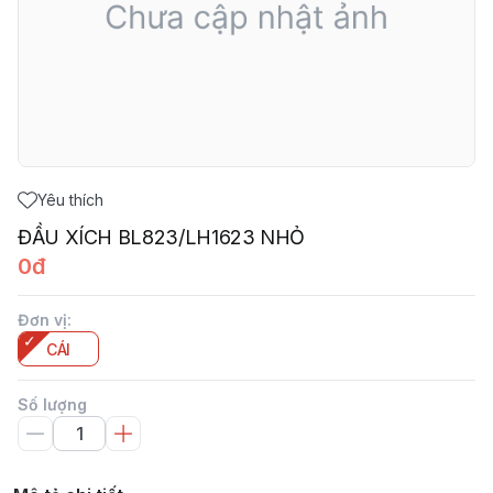
Yêu thích
ĐẦU XÍCH BL823/LH1623 NHỎ
0đ
Đơn vị
:
CÁI
Số lượng