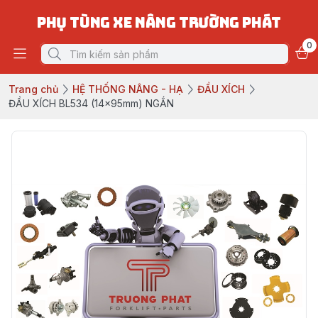
PHỤ TÙNG XE NÂNG TRƯỜNG PHÁT
0
Trang chủ
HỆ THỐNG NÂNG - HẠ
ĐẦU XÍCH
ĐẦU XÍCH BL534 (14x95mm) NGẮN