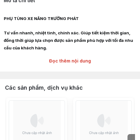
Mô tả chi tiết
PHỤ TÙNG XE NÂNG TRƯỜNG PHÁT
Tư vấn nhanh, nhiệt tình, chính xác. Giúp tiết kiệm thời gian,
đồng thời giúp lựa chọn được sản phẩm phù hợp với tối đa nhu
cầu của khách hàng.
Đọc thêm nội dung
Giao hàng siêu tốc nội thành HCM, Hà Nội, Bình Dương, Đồng
Nai, Bà Rịa Vũng Tàu
Chuyên cung cấp :
Các sản phẩm, dịch vụ khác
Phụ tùng, linh kiện, chi tiết kỹ thuật xe nâng hàng các hãng :
TOYOTA, TCM, MITSUBISHI, KOMAT'SU, HELI, HANGCHA,
YALE, SUMITOMO, EP, SHINKO, NISSAN, YANMAR, DAEWOO,
HYUNDAI, SAMSUNG, CLARK, HYSTER, NICHIYU, LINDE,
CROWN, CATERPILLAR, TAILIFT
Càng nâng hạ hàng hóa từ 2,5 tấn - 3 tấn - 4 tấn - 5 tấn - 6 tấn -