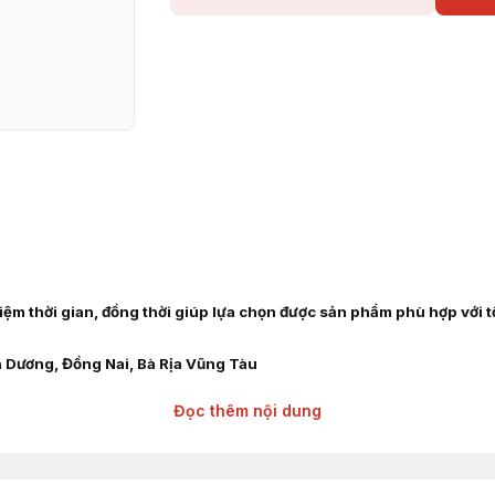
 kiệm thời gian, đồng thời giúp lựa chọn được sản phẩm phù hợp với 
h Dương, Đồng Nai, Bà Rịa Vũng Tàu
Đọc thêm nội dung
âng hàng các hãng : TOYOTA, TCM, MITSUBISHI, KOMAT'SU, HELI, H
 HYSTER, NICHIYU, LINDE, CROWN, CATERPILLAR, TAILIFT