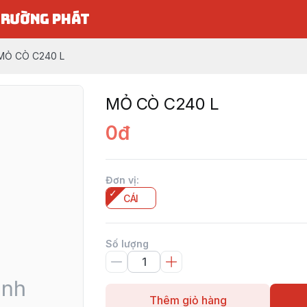
TRƯỜNG PHÁT
MỎ CÒ C240 L
MỎ CÒ C240 L
0đ
Đơn vị
:
CÁI
Số lượng
Thêm giỏ hàng