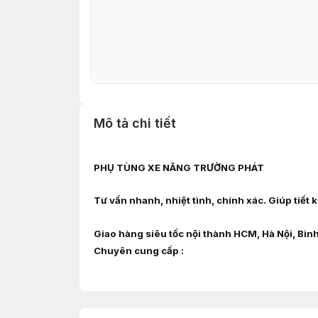
Mô tả chi tiết
PHỤ TÙNG XE NÂNG TRƯỜNG PHÁT
Tư vấn nhanh, nhiệt tình, chính xác. Giúp tiết
Giao hàng siêu tốc nội thành HCM, Hà Nội, Bìn
Chuyên cung cấp :
Phụ tùng, linh kiện, chi tiết kỹ thuật xe n
YANMAR, DAEWOO, HYUNDAI, SAMSUNG, CLARK,