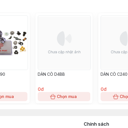
- 5 tấn - 6 tấn - 7 tấn -.........25 tấn ( dạng ngàm móc và ngàm xỏ lỗ)
, 700-12, 815-15, 28*9-15, 825-15, 300-15
, BL634, BL644, BL824, BL834, BL844, BL1023, BL1034, BL1044, BL
1DZ, 1DZ-II, 1FZ, 1Z, 2Z, 2Z-II, 3Z, H, 2H, 2D, 11Z, 12Z, 13Z, 14Z, 15Z;
490
DÀN CÒ D4BB
DÀN CÒ C240
G54, 4G63, 4G64, 4DR5, 4DQ5, 4DQ7, S4Q2, S4E, S4E2, S4S, 6DR5
0đ
0đ
4D92E, 4D94E, 4D94LE, 4D98E, 4D98LE, 6D95, 6D95L, 4D105, 6D
ọn mua
Chọn mua
Chọ
1, 4JG2, 6BB1, 6BD1, 6BG1, DA220, DA120, DA640, D500, C330;
1-II, H15, H25, K15, K21, K25, SD22, SD15, SD25, SD33, TD27, TD42,
Chính sách