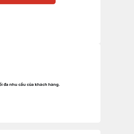
tối đa nhu cầu của khách hàng.
ANGCHA, YALE, SUMITOMO, EP, SHINKO, NISSAN,