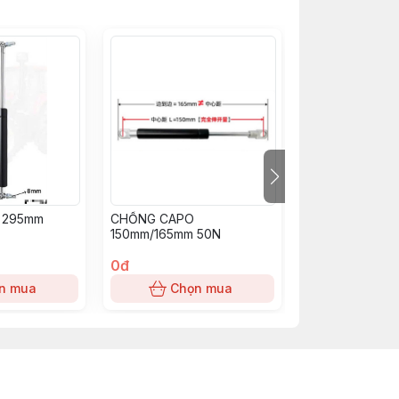
 295mm
CHỐNG CAPO
NẮP CAPO 7FB
150mm/165mm 50N
0đ
0đ
n mua
Chọn mua
Chọn