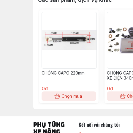
CHỐNG CAPO 220mm
CHỐNG CAP
XE ĐIỆN 34
0đ
0đ
Chọn mua
Ch
PHỤ TÙNG
Kết nối với chúng tôi
XE NÂNG