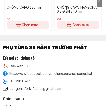
CHỐNG CAPO 220mm
CHỐNG CAPO HANGCHA
XE ĐIỆN 340mm
0đ
0đ
Chọn mua
Chọn mua
PHỤ TÙNG XE NÂNG TRƯỜNG PHÁT
Kết nối với chúng tôi
0906.482.335
https://www.facebook.com/phutungxenangtruongphat
097 998 0744
truongphatforkliftparts@gmail.com
Chính sách