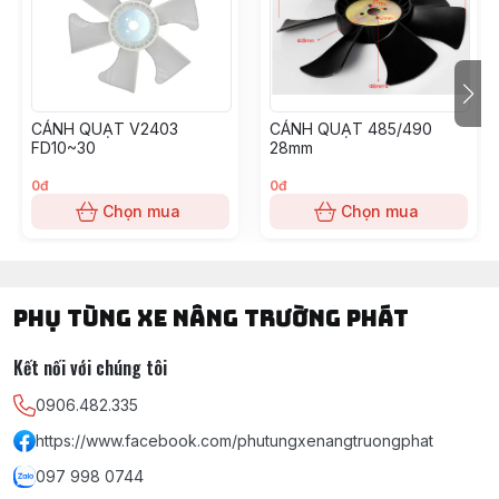
CÁNH QUẠT V2403
CÁNH QUẠT 485/490
FD10~30
28mm
0đ
0đ
Chọn mua
Chọn mua
PHỤ TÙNG XE NÂNG TRƯỜNG PHÁT
Kết nối với chúng tôi
0906.482.335
https://www.facebook.com/phutungxenangtruongphat
097 998 0744