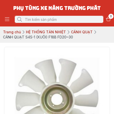
PHỤ TÙNG XE NÂNG TRƯỜNG PHÁT
0
Trang chủ
HỆ THỐNG TẢN NHIỆT
CÁNH QUẠT
CÁNH QUẠT S4S-1 (XUÔI) F18B FD20~30