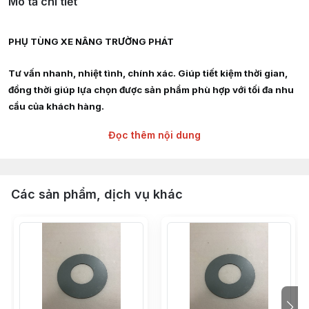
Mô tả chi tiết
PHỤ TÙNG XE NÂNG TRƯỜNG PHÁT
Tư vấn nhanh, nhiệt tình, chính xác. Giúp tiết kiệm thời gian,
đồng thời giúp lựa chọn được sản phẩm phù hợp với tối đa nhu
cầu của khách hàng.
Đọc thêm nội dung
Giao hàng siêu tốc nội thành HCM, Hà Nội, Bình Dương, Đồng
Nai, Bà Rịa Vũng Tàu
Chuyên cung cấp :
Các sản phẩm, dịch vụ khác
Phụ tùng, linh kiện, chi tiết kỹ thuật xe nâng hàng các hãng :
TOYOTA, TCM, MITSUBISHI, KOMAT'SU, HELI, HANGCHA,
YALE, SUMITOMO, EP, SHINKO, NISSAN, YANMAR, DAEWOO,
HYUNDAI, SAMSUNG, CLARK, HYSTER, NICHIYU, LINDE,
CROWN, CATERPILLAR, TAILIFT
Càng nâng hạ hàng hóa từ 2,5 tấn - 3 tấn - 4 tấn - 5 tấn - 6 tấn -