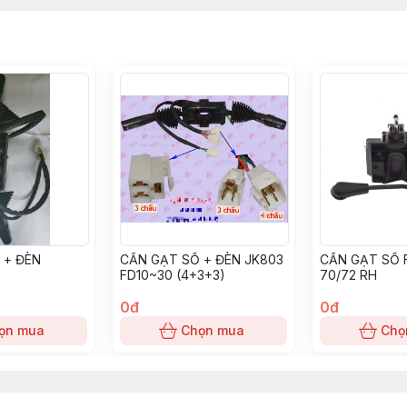
 + ĐÈN
CẦN GẠT SỐ + ĐÈN JK803
CẦN GẠT SỐ F
FD10~30 (4+3+3)
70/72 RH
0đ
0đ
ọn mua
Chọn mua
Chọ