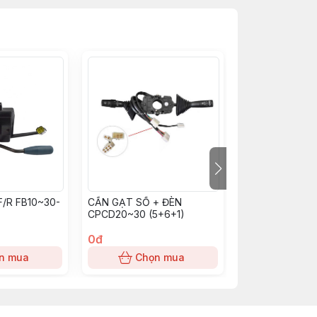
/R FB10~30-
CẦN GẠT SỐ + ĐÈN
CẦN GẠT SỐ 8
CPCD20~30 (5+6+1)
(57450-26651-7
0đ
0đ
n mua
Chọn mua
Chọn