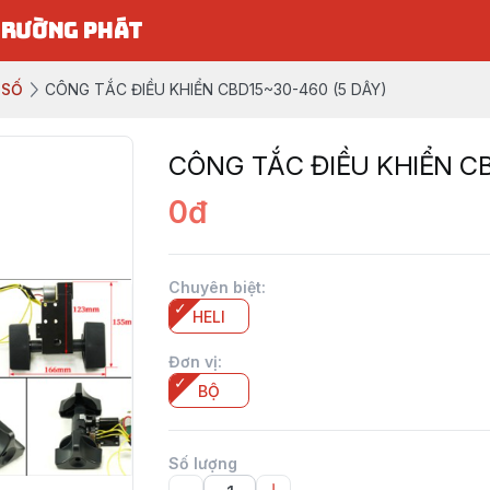
TRƯỜNG PHÁT
 SỐ
CÔNG TẮC ĐIỀU KHIỂN CBD15~30-460 (5 DÂY)
CÔNG TẮC ĐIỀU KHIỂN CB
0đ
Chuyên biệt
:
HELI
Đơn vị
:
BỘ
Số lượng