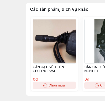
Các sản phẩm, dịch vụ khác
CẦN GẠT SỐ + ĐÈN
CẦN GẠT SỐ
CPCD70-RW4
NOBILIFT
0đ
0đ
Chọn mua
Ch