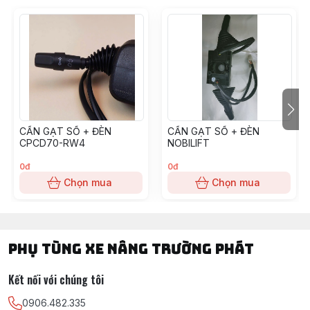
CẦN GẠT SỐ + ĐÈN
CẦN GẠT SỐ + ĐÈN
CPCD70-RW4
NOBILIFT
0đ
0đ
Chọn mua
Chọn mua
PHỤ TÙNG XE NÂNG TRƯỜNG PHÁT
Kết nối với chúng tôi
0906.482.335