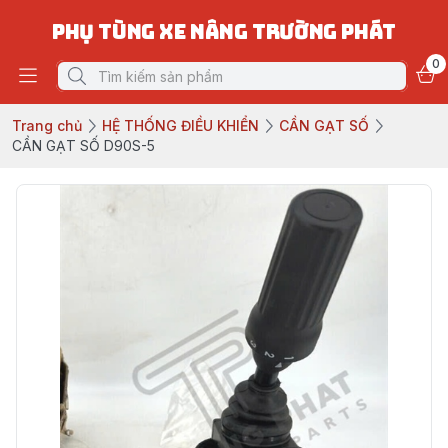
PHỤ TÙNG XE NÂNG TRƯỜNG PHÁT
0
Trang chủ
HỆ THỐNG ĐIỀU KHIỂN
CẦN GẠT SỐ
CẦN GẠT SỐ D90S-5