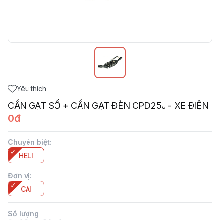
Yêu thích
CẦN GẠT SỐ + CẦN GẠT ĐÈN CPD25J - XE ĐIỆN
0đ
Chuyên biệt
:
HELI
Đơn vị
:
CÁI
Số lượng