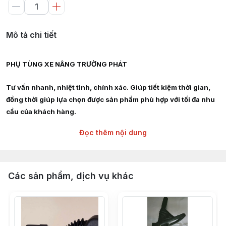
Mô tả chi tiết
PHỤ TÙNG XE NÂNG TRƯỜNG PHÁT
Tư vấn nhanh, nhiệt tình, chính xác. Giúp tiết kiệm thời gian,
đồng thời giúp lựa chọn được sản phẩm phù hợp với tối đa nhu
cầu của khách hàng.
Đọc thêm nội dung
Giao hàng siêu tốc nội thành HCM, Hà Nội, Bình Dương, Đồng
Nai, Bà Rịa Vũng Tàu
Chuyên cung cấp :
Các sản phẩm, dịch vụ khác
Phụ tùng, linh kiện, chi tiết kỹ thuật xe nâng hàng các hãng :
TOYOTA, TCM, MITSUBISHI, KOMAT'SU, HELI, HANGCHA,
YALE, SUMITOMO, EP, SHINKO, NISSAN, YANMAR, DAEWOO,
HYUNDAI, SAMSUNG, CLARK, HYSTER, NICHIYU, LINDE,