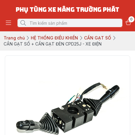
PHỤ TÙNG XE NÂNG TRƯỜNG PHÁT
0
Trang chủ
HỆ THỐNG ĐIỀU KHIỂN
CẦN GẠT SỐ
CẦN GẠT SỐ + CẦN GẠT ĐÈN CPD25J - XE ĐIỆN