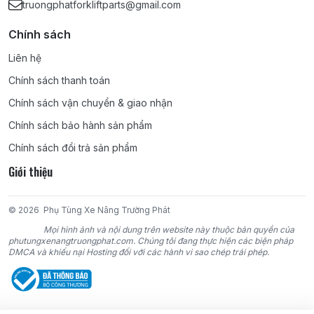
truongphatforkliftparts@gmail.com
4G64, 4DR5, 4DQ5, 4DQ7, S4Q2, S4E, S4E2, S4S, 6DR5, S6S,
S6E2, 6D15, 6D16, 6D22;
Chính sách
KOMATSU:
4D95S, 4D95S-W, 4D95S-1, 4D95L, 4D92E, 4D94E,
Liên hệ
4D94LE, 4D98E, 4D98LE, 6D95, 6D95L, 4D105, 6D102, 6D105,
Chính sách thanh toán
6D125;
Chính sách vận chuyển & giao nhận
TCM:
4FA1, 4FE1, C190, C221, C240, 4BC2, 4LB1, 4JG2, 6BB1,
Chính sách bảo hành sản phẩm
6BD1, 6BG1, DA220, DA120, DA640, D500, C330;
Chính sách đổi trả sản phẩm
Giới thiệu
NISSAN:
D11, J15, J16, A12, A15, Z24, H20, H21-II, H15, H25, K15,
K21, K25, SD22, SD15, SD25, SD33, TD27, TD42, BD30, CD17,
TB42, TB45, PD6;
© 2026
Phụ Tùng Xe Nâng Trường Phát
Mọi hình ảnh và nội dung trên website này thuộc bản quyền của
YANMAR:
4TNE98, 4TNE94, 4TNE94L, 4TNV94L;
phutungxenangtruongphat.com. Chúng tôi đang thực hiện các biện pháp
DMCA và khiếu nại Hosting đối với các hành vi sao chép trái phép.
DAEWOO:
DC24, GC24, D427, DB33A;
HYUNDAI:
AG44, AG45, D4BB;