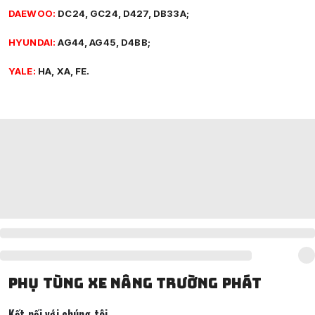
DAEWOO:
DC24, GC24, D427, DB33A;
HYUNDAI:
AG44, AG45, D4BB;
YALE:
HA, XA, FE.
PHỤ TÙNG XE NÂNG TRƯỜNG PHÁT
Kết nối với chúng tôi