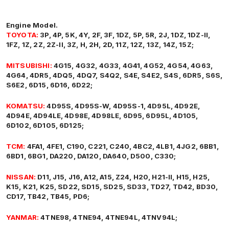
Engine Model.
TOYOTA:
3P, 4P, 5K, 4Y, 2F, 3F, 1DZ, 5P, 5R, 2J, 1DZ, 1DZ-II,
1FZ, 1Z, 2Z, 2Z-II, 3Z, H, 2H, 2D, 11Z, 12Z, 13Z, 14Z, 15Z;
MITSUBISHI:
4G15, 4G32, 4G33, 4G41, 4G52, 4G54, 4G63,
4G64, 4DR5, 4DQ5, 4DQ7, S4Q2, S4E, S4E2, S4S, 6DR5, S6S,
S6E2, 6D15, 6D16, 6D22;
KOMATSU:
4D95S, 4D95S-W, 4D95S-1, 4D95L, 4D92E,
4D94E, 4D94LE, 4D98E, 4D98LE, 6D95, 6D95L, 4D105,
6D102, 6D105, 6D125;
TCM:
4FA1, 4FE1, C190, C221, C240, 4BC2, 4LB1, 4JG2, 6BB1,
6BD1, 6BG1, DA220, DA120, DA640, D500, C330;
NISSAN:
D11, J15, J16, A12, A15, Z24, H20, H21-II, H15, H25,
K15, K21, K25, SD22, SD15, SD25, SD33, TD27, TD42, BD30,
CD17, TB42, TB45, PD6;
YANMAR:
4TNE98, 4TNE94, 4TNE94L, 4TNV94L;