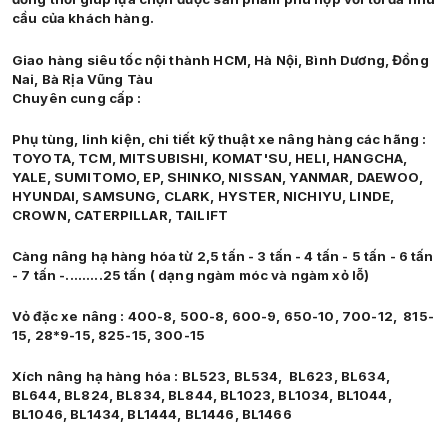
cầu của khách hàng.
Giao hàng siêu tốc nội thành HCM, Hà Nội, Bình Dương, Đồng
Nai, Bà Rịa Vũng Tàu
Chuyên cung cấp :
Phụ tùng, linh kiện, chi tiết kỹ thuật xe nâng hàng các hãng :
TOYOTA, TCM, MITSUBISHI, KOMAT'SU, HELI, HANGCHA,
YALE, SUMITOMO, EP, SHINKO, NISSAN, YANMAR, DAEWOO,
HYUNDAI, SAMSUNG, CLARK, HYSTER, NICHIYU, LINDE,
CROWN, CATERPILLAR, TAILIFT
Càng nâng hạ hàng hóa từ 2,5 tấn - 3 tấn - 4 tấn - 5 tấn - 6 tấn
- 7 tấn -.........25 tấn ( dạng ngàm móc và ngàm xỏ lỗ)
Vỏ đặc xe nâng : 400-8, 500-8, 600-9, 650-10, 700-12, 815-
15, 28*9-15, 825-15, 300-15
Xích nâng hạ hàng hóa : BL523, BL534, BL623, BL634,
BL644, BL824, BL834, BL844, BL1023, BL1034, BL1044,
BL1046, BL1434, BL1444, BL1446, BL1466