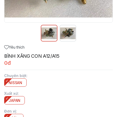
Yêu thích
BÌNH XĂNG CON A12/A15
0đ
Chuyên biệt
:
NISSAN
Xuất xứ
:
JAPAN
Đơn vị
: