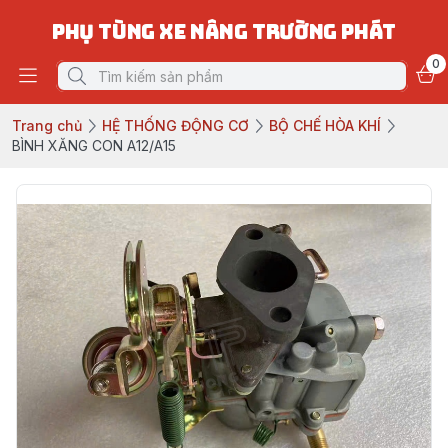
PHỤ TÙNG XE NÂNG TRƯỜNG PHÁT
0
Trang chủ
HỆ THỐNG ĐỘNG CƠ
BỘ CHẾ HÒA KHÍ
BÌNH XĂNG CON A12/A15