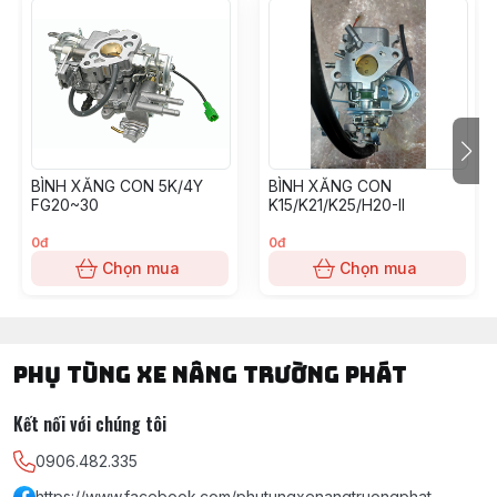
BÌNH XĂNG CON 5K/4Y
BÌNH XĂNG CON
FG20~30
K15/K21/K25/H20-II
0đ
0đ
Chọn mua
Chọn mua
PHỤ TÙNG XE NÂNG TRƯỜNG PHÁT
Kết nối với chúng tôi
0906.482.335
https://www.facebook.com/phutungxenangtruongphat