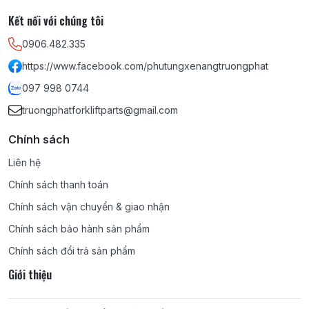
6BG1, DA220, DA120, DA640, D500,
Kết nối với chúng tôi
C330;NISSAN: D11, J15, J16, A12, A15, Z24, H20, H21-
II, H15, H25, K15, K21, K25, SD22, SD15, SD25, SD33,
0906.482.335
TD27, TD42, BD30, CD17, TB42, TB45,
https://www.facebook.com/phutungxenangtruongphat
PD6;YANMAR: 4TNE98, 4TNE94, 4TNE94L,
097 998 0744
4TNV94L;DAEWOO: DC24, GC24, D427,
DB33A;HYUNDAI: AG44, AG45, D4BB;YALE: HA, XA,
truongphatforkliftparts@gmail.com
FE.
Chính sách
Liên hệ
Chính sách thanh toán
Chính sách vận chuyển & giao nhận
Chính sách bảo hành sản phẩm
Chính sách đổi trả sản phẩm
Giới thiệu