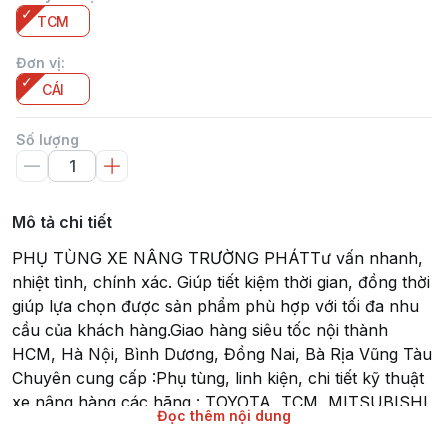
TCM
Đơn vị
:
CÁI
Số lượng
Mô tả chi tiết
PHỤ TÙNG XE NÂNG TRƯỜNG PHÁTTư vấn nhanh,
nhiệt tình, chính xác. Giúp tiết kiệm thời gian, đồng thời
giúp lựa chọn được sản phẩm phù hợp với tối đa nhu
cầu của khách hàng.Giao hàng siêu tốc nội thành
HCM, Hà Nội, Bình Dương, Đồng Nai, Bà Rịa Vũng Tàu
Chuyên cung cấp :Phụ tùng, linh kiện, chi tiết kỹ thuật
xe nâng hàng các hãng : TOYOTA, TCM, MITSUBISHI,
Đọc thêm nội dung
KOMAT'SU, HELI, HANGCHA, YALE, SUMITOMO, EP,