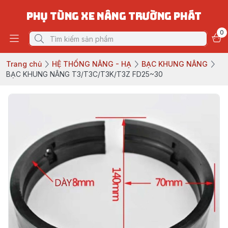
PHỤ TÙNG XE NÂNG TRƯỜNG PHÁT
0
Trang chủ
HỆ THỐNG NÂNG - HẠ
BẠC KHUNG NÂNG
BẠC KHUNG NÂNG T3/T3C/T3K/T3Z FD25~30