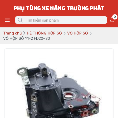
PHỤ TÙNG XE NÂNG TRƯỜNG PHÁT
0
Trang chủ
HỆ THỐNG HỘP SỐ
VỎ HỘP SỐ
VỎ HỘP SỐ Y1F2 FD20~30