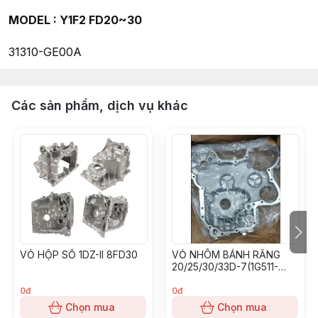
MODEL : Y1F2 FD20~30
31310-GE00A
Các sản phẩm, dịch vụ khác
VỎ HỘP SỐ 1DZ-II 8FD30
VỎ NHÔM BÁNH RĂNG
20/25/30/33D-7(1G511-
04014 KUBOTA V3300)
0đ
0đ
Chọn mua
Chọn mua