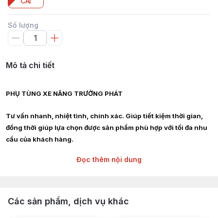
CÁI
Số lượng
Mô tả chi tiết
PHỤ TÙNG XE NÂNG TRƯỜNG PHÁT
Tư vấn nhanh, nhiệt tình, chính xác. Giúp tiết kiệm thời gian,
đồng thời giúp lựa chọn được sản phẩm phù hợp với tối đa nhu
cầu của khách hàng.
Đọc thêm nội dung
Giao hàng siêu tốc nội thành HCM, Hà Nội, Bình Dương, Đồng
Nai, Bà Rịa Vũng Tàu
Chuyên cung cấp :
Các sản phẩm, dịch vụ khác
Phụ tùng, linh kiện, chi tiết kỹ thuật xe nâng hàng các hãng :