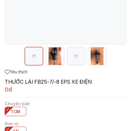
Yêu thích
THƯỚC LÁI FB25-7/-8 EPS XE ĐIỆN
0đ
Chuyên biệt
:
TCM
Đơn vị
: