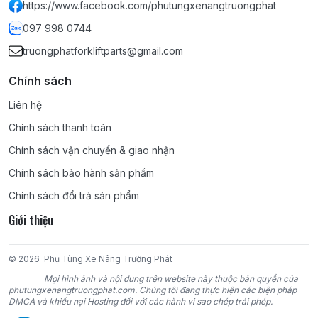
1Z, 2Z, 2Z-II, 3Z, H, 2H, 2D, 11Z, 12Z, 13Z, 14Z, 15Z;
https://www.facebook.com/phutungxenangtruongphat
097 998 0744
MITSUBISHI:
4G15, 4G32, 4G33, 4G41, 4G52, 4G54, 4G63,
truongphatforkliftparts@gmail.com
4G64, 4DR5, 4DQ5, 4DQ7, S4Q2, S4E, S4E2, S4S, 6DR5, S6S,
S6E2, 6D15, 6D16, 6D22;
Chính sách
KOMATSU:
4D95S, 4D95S-W, 4D95S-1, 4D95L, 4D92E, 4D94E,
Liên hệ
4D94LE, 4D98E, 4D98LE, 6D95, 6D95L, 4D105, 6D102, 6D105,
Chính sách thanh toán
6D125;
Chính sách vận chuyển & giao nhận
TCM:
4FA1, 4FE1, C190, C221, C240, 4BC2, 4LB1, 4JG2, 6BB1,
Chính sách bảo hành sản phẩm
6BD1, 6BG1, DA220, DA120, DA640, D500, C330;
Chính sách đổi trả sản phẩm
Giới thiệu
NISSAN:
D11, J15, J16, A12, A15, Z24, H20, H21-II, H15, H25, K15,
K21, K25, SD22, SD15, SD25, SD33, TD27, TD42, BD30, CD17,
TB42, TB45, PD6;
© 2026
Phụ Tùng Xe Nâng Trường Phát
Mọi hình ảnh và nội dung trên website này thuộc bản quyền của
YANMAR:
4TNE98, 4TNE94, 4TNE94L, 4TNV94L;
phutungxenangtruongphat.com. Chúng tôi đang thực hiện các biện pháp
DMCA và khiếu nại Hosting đối với các hành vi sao chép trái phép.
DAEWOO:
DC24, GC24, D427, DB33A;