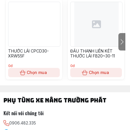
TOYOTA, TCM, MITSUBISHI, KOMAT'SU, HELI, HANGCHA,
YALE, SUMITOMO, EP, SHINKO, NISSAN, YANMAR, DAEWOO,
HYUNDAI, SAMSUNG, CLARK, HYSTER, NICHIYU, LINDE,
CROWN, CATERPILLAR, TAILIFT
Càng nâng hạ hàng hóa từ 2,5 tấn - 3 tấn - 4 tấn - 5 tấn - 6 tấn -
7 tấn -.........25 tấn ( dạng ngàm móc và ngàm xỏ lỗ)
THƯỚC LÁI CPCD30-
ĐẦU THANH LIÊN KẾT
Vỏ đặc xe nâng : 400-8, 500-8, 600-9, 650-10, 700-12, 815-
XRW55F
THƯỚC LÁI FB20~30-11
15, 28*9-15, 825-15, 300-15
0đ
0đ
Chọn mua
Chọn mua
Xích nâng hạ hàng hóa : BL523, BL534, BL623, BL634, BL644,
BL824, BL834, BL844, BL1023, BL1034, BL1044, BL1046,
BL1434, BL1444, BL1446, BL1466
PHỤ TÙNG XE NÂNG TRƯỜNG PHÁT
Kết nối với chúng tôi
Engine Model.
0906.482.335
TOYOTA:
3P, 4P, 5K, 4Y, 2F, 3F, 1DZ, 5P, 5R, 2J, 1DZ, 1DZ-II, 1FZ,