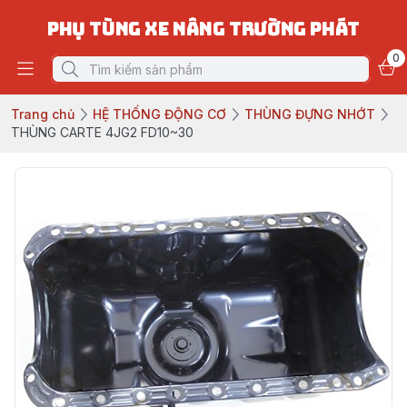
PHỤ TÙNG XE NÂNG TRƯỜNG PHÁT
0
Trang chủ
HỆ THỐNG ĐỘNG CƠ
THÙNG ĐỰNG NHỚT
THÙNG CARTE 4JG2 FD10~30