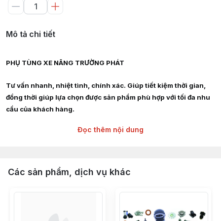
Mô tả chi tiết
PHỤ TÙNG XE NÂNG TRƯỜNG PHÁT
Tư vấn nhanh, nhiệt tình, chính xác. Giúp tiết kiệm thời gian,
đồng thời giúp lựa chọn được sản phẩm phù hợp với tối đa nhu
cầu của khách hàng.
Đọc thêm nội dung
Giao hàng siêu tốc nội thành HCM, Hà Nội, Bình Dương, Đồng
Nai, Bà Rịa Vũng Tàu
Chuyên cung cấp :
Các sản phẩm, dịch vụ khác
Phụ tùng, linh kiện, chi tiết kỹ thuật xe nâng hàng các hãng :
TOYOTA, TCM, MITSUBISHI, KOMAT'SU, HELI, HANGCHA,
YALE, SUMITOMO, EP, SHINKO, NISSAN, YANMAR, DAEWOO,
HYUNDAI, SAMSUNG, CLARK, HYSTER, NICHIYU, LINDE,