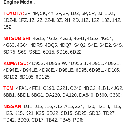
Engine Model.
TOYOTA:
3P, 4P, 5K, 4Y, 2F, 3F, 1DZ, 5P, 5R, 2J, 1DZ,
1DZ-II, 1FZ, 1Z, 2Z, 2Z-II, 3Z, 2H, 2D, 11Z, 12Z, 13Z, 14Z,
15Z;
MITSUBISHI:
4G15, 4G32, 4G33, 4G41, 4G52, 4G54,
4G63, 4G64, 4DR5, 4DQ5, 4DQ7, S4Q2, S4E, S4E2, S4S,
6DR5, S6S, S6E2, 6D15, 6D16, 6D22;
KOMATSU:
4D95S, 4D95S-W, 4D95S-1, 4D95L, 4D92E,
4D94E, 4D94LE, 4D98E, 4D98LE, 6D95, 6D95L, 4D105,
6D102, 6D105, 6D125;
TCM:
4FA1, 4FE1, C190, C221, C240, 4BC2, 4LB1, 4JG2,
6BB1, 6BD1, 6BG1, DA220, DA120, DA640, D500, C330;
NISSAN:
D11, J15, J16, A12, A15, Z24, H20, H21-II, H15,
H25, K15, K21, K25, SD22, SD15, SD25, SD33, TD27,
TD42, BD30, CD17, TB42, TB45, PD6;