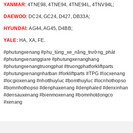
YANMAR:
4TNE98, 4TNE94, 4TNE94L, 4TNV94L;
DAEWOO:
DC24, GC24, D427, DB33A;
HYUNDAI:
AG44, AG45, D4BB;
YALE:
HA, XA, FE.
#phutungxenang #phụ_tùng_xe_nâng_trường_phát
#phutungxenanggiare #phutungxenanghang
#phutungxenangtruongphat #truongphatforkliftparts
#phutungxenangnhatban #forkliftparts #TPG #locxenang
#locgioxenang #nhotthuyluc #bomthuyluc #locnhothopso
#bomnhothopso #denphaxenang #denphaled #denxinhan
#densauxenang #bienmoxenang #bomnhotdongco
#xenang