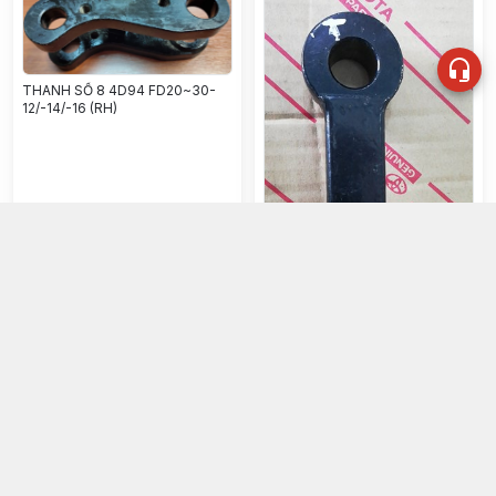
THANH SỐ 8 4D94 FD20~30-
12/-14/-16 (RH)
THANH SỐ 8 (17*20)
CPCD20~30 -LH
0đ
0đ
Chọn mua
Chọn mua