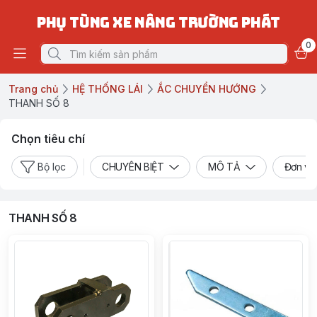
PHỤ TÙNG XE NÂNG TRƯỜNG PHÁT
0
Trang chủ
HỆ THỐNG LÁI
ẮC CHUYỂN HƯỚNG
THANH SỐ 8
Chọn tiêu chí
Bộ lọc
CHUYÊN BIỆT
MÔ TẢ
Đơn vị
THANH SỐ 8