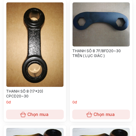
THANH SỐ 8 7F/8FD20~30
TRÊN ( LỤC GIÁC )
THANH SỐ 8 (17*20)
CPCD20~30
0đ
0đ
Chọn mua
Chọn mua