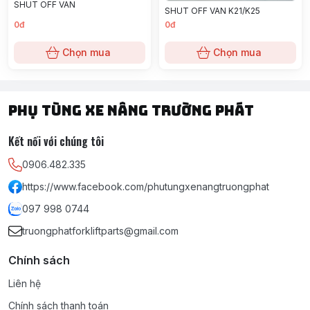
SHUT OFF VAN
SHUT OFF VAN K21/K25
0đ
0đ
Chọn mua
Chọn mua
PHỤ TÙNG XE NÂNG TRƯỜNG PHÁT
Kết nối với chúng tôi
0906.482.335
https://www.facebook.com/phutungxenangtruongphat
097 998 0744
truongphatforkliftparts@gmail.com
Chính sách
Liên hệ
Chính sách thanh toán