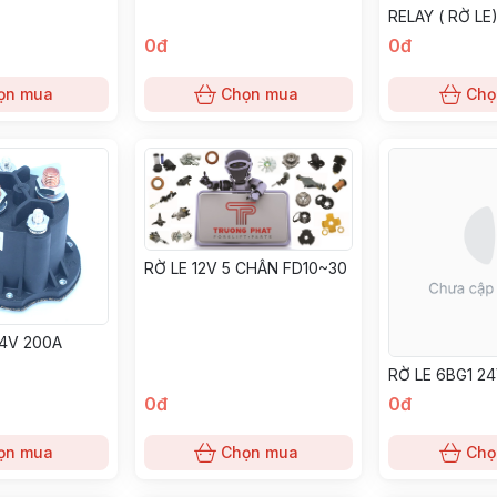
RELAY ( RỜ LE
0đ
0đ
ọn mua
Chọn mua
Chọ
RỜ LE 12V 5 CHÂN FD10~30
4V 200A
RỜ LE 6BG1 2
0đ
0đ
ọn mua
Chọn mua
Chọ