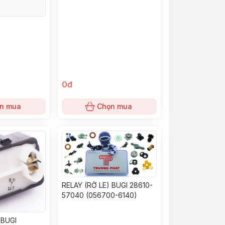
0đ
n mua
Chọn mua
RELAY (RỜ LE) BUGI 28610-
57040 (056700-6140)
 BUGI