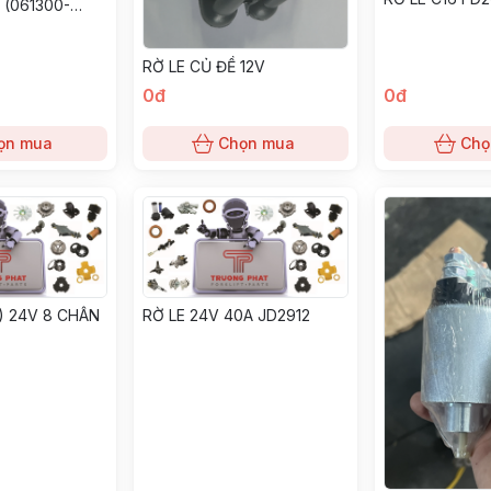
 (061300-
RỜ LE CỦ ĐỀ 12V
0đ
0đ
ọn mua
Chọn mua
Chọ
) 24V 8 CHÂN
RỜ LE 24V 40A JD2912