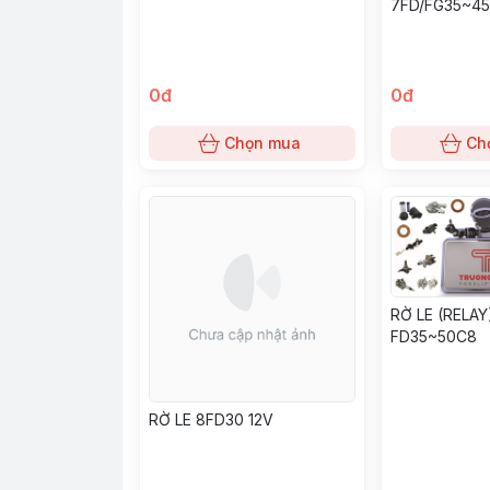
7FD/FG35~45
6230)
0đ
0đ
Chọn mua
Ch
RỜ LE (RELAY
FD35~50C8
RỜ LE 8FD30 12V