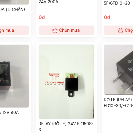
24V 200A
5F/6FD10~30
0A ( 5 CHÂN)
0đ
0đ
ọn mua
Chọn mua
Chọ
RỜ LE (RELAY)
FD10~30/FG10
N 12V 80A
RELAY (RỜ LE) 24V FD150S-
3