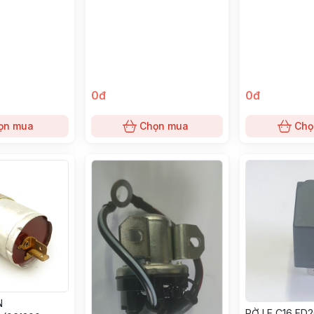
0đ
0đ
ọn mua
Chọn mua
Chọ
N
RỜ LE C16 FD