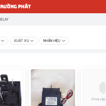
TRƯỜNG PHÁT
RELAY
XUẤT XỨ
NHÃN HIỆU