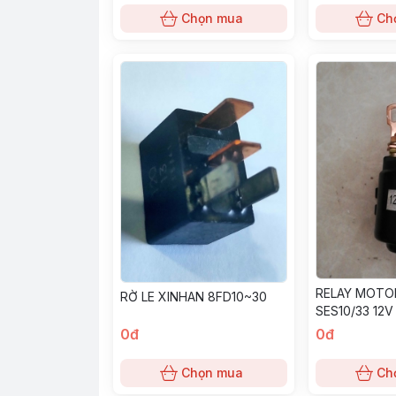
Chọn mua
Ch
RELAY MOTO
RỜ LE XINHAN 8FD10~30
SES10/33 12V
ĐIỆN)
0đ
0đ
Chọn mua
Ch