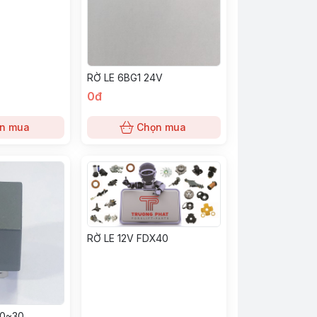
RỜ LE 6BG1 24V
0đ
n mua
Chọn mua
RỜ LE 12V FDX40
20~30