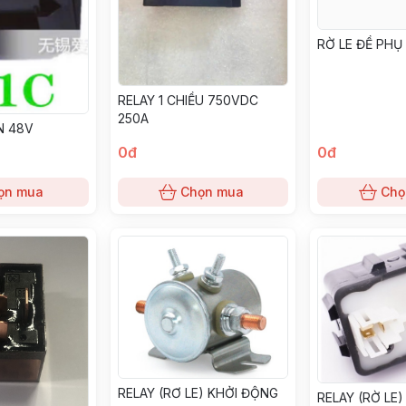
RỜ LE ĐỀ PHỤ
RELAY 1 CHIỀU 750VDC
250A
N 48V
0đ
0đ
ọn mua
Chọn mua
Chọ
RELAY (RƠ LE) KHỞI ĐỘNG
RELAY (RỜ LE)