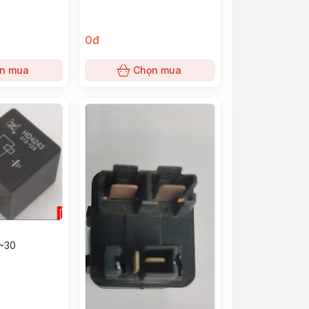
0đ
n mua
Chọn mua
~30