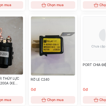
ọn mua
Chọn mua
Chọ
PORT CHIA ĐI
R THỦY LỰC
RỜ LE C240
 200A (XE
0đ
0đ
ọn mua
Chọn mua
Chọ