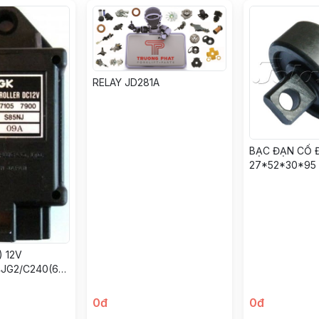
RELAY JD281A
BẠC ĐẠN CỐ 
27*52*30*95
) 12V
JG2/C240(6
0đ
0đ