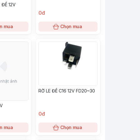
) ĐỀ 12V
0đ
n mua
Chọn mua
RỜ LE ĐỀ C16 12V FD20~30
4V
0đ
n mua
Chọn mua