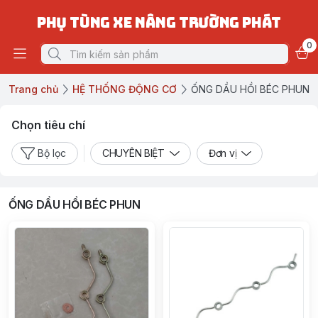
PHỤ TÙNG XE NÂNG TRƯỜNG PHÁT
0
Trang chủ
HỆ THỐNG ĐỘNG CƠ
ỐNG DẦU HỒI BÉC PHUN
Chọn tiêu chí
Bộ lọc
CHUYÊN BIỆT
Đơn vị
ỐNG DẦU HỒI BÉC PHUN