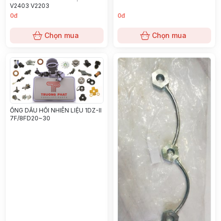
V2403 V2203
0đ
0đ
Chọn mua
Chọn mua
ỐNG DẦU HỒI NHIÊN LIỆU 1DZ-II
7F/8FD20~30