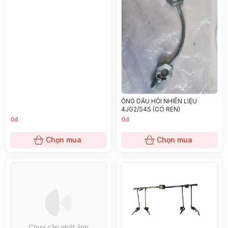
ỐNG DẦU HỒI NHIÊN LIỆU
4JG2/S4S (CÓ REN)
0đ
0đ
Chọn mua
Chọn mua