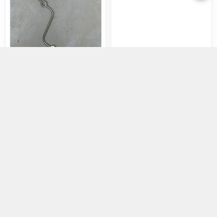
ỐNG DẦU HỒI NHIÊN LIỆU 13Z
7F/8FD35~50
0đ
0đ
Chọn mua
Chọn mua