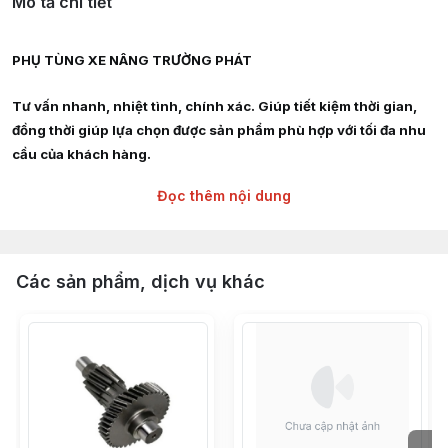
Mô tả chi tiết
PHỤ TÙNG XE NÂNG TRƯỜNG PHÁT
Tư vấn nhanh, nhiệt tình, chính xác. Giúp tiết kiệm thời gian,
đồng thời giúp lựa chọn được sản phẩm phù hợp với tối đa nhu
cầu của khách hàng.
Đọc thêm nội dung
Giao hàng siêu tốc nội thành HCM, Hà Nội, Bình Dương, Đồng
Nai, Bà Rịa Vũng Tàu
Chuyên cung cấp :
Các sản phẩm, dịch vụ khác
Phụ tùng, linh kiện, chi tiết kỹ thuật xe nâng hàng các hãng :
TOYOTA, TCM, MITSUBISHI, KOMAT'SU, HELI, HANGCHA,
YALE, SUMITOMO, EP, SHINKO, NISSAN, YANMAR, DAEWOO,
HYUNDAI, SAMSUNG, CLARK, HYSTER, NICHIYU, LINDE,
CROWN, CATERPILLAR, TAILIFT
Càng nâng hạ hàng hóa từ 2,5 tấn - 3 tấn - 4 tấn - 5 tấn - 6 tấn -