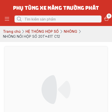
PHỤ TÙNG XE NÂNG TRƯỜNG PHÁT
0
Trang chủ
HỆ THỐNG HỘP SỐ
NHÔNG
NHÔNG NỒI HỘP SỐ 20T*41T C12