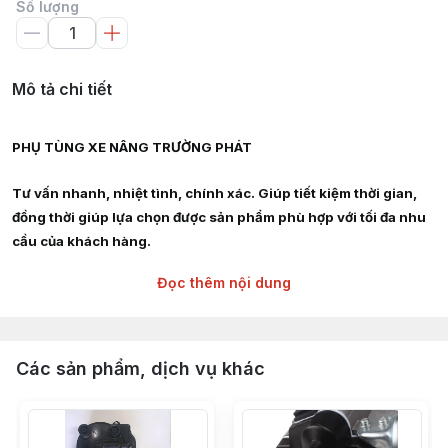
Số lượng
Mô tả chi tiết
PHỤ TÙNG XE NÂNG TRƯỜNG PHÁT
Tư vấn nhanh, nhiệt tình, chính xác. Giúp tiết kiệm thời gian,
đồng thời giúp lựa chọn được sản phẩm phù hợp với tối đa nhu
cầu của khách hàng.
Đọc thêm nội dung
Giao hàng siêu tốc nội thành HCM, Hà Nội, Bình Dương, Đồng
Nai, Bà Rịa Vũng Tàu
Chuyên cung cấp :
Các sản phẩm, dịch vụ khác
Phụ tùng, linh kiện, chi tiết kỹ thuật xe nâng hàng các hãng :
TOYOTA, TCM, MITSUBISHI, KOMAT'SU, HELI, HANGCHA,
YALE, SUMITOMO, EP, SHINKO, NISSAN, YANMAR, DAEWOO,