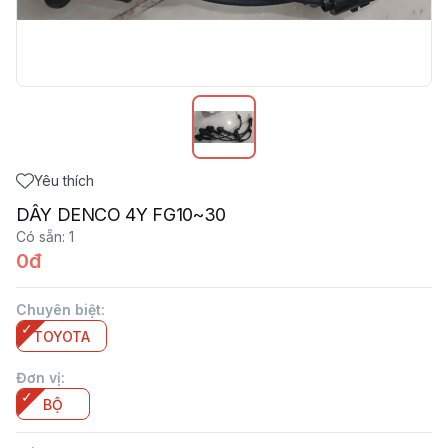
Yêu thích
DÂY DENCO 4Y FG10~30
Có sẵn
:
1
0đ
Chuyên biệt
:
TOYOTA
Đơn vị
:
BỘ