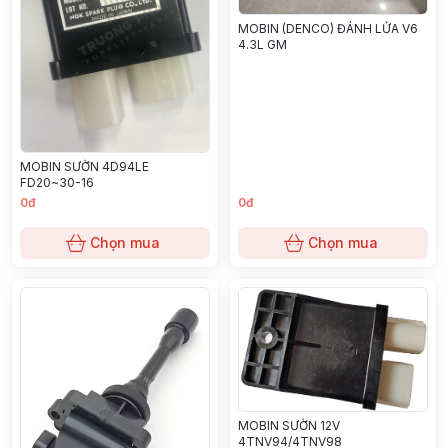
MOBIN (DENCO) ĐÁNH LỬA V6
4.3L GM
MOBIN SƯỜN 4D94LE
FD20~30-16
0đ
0đ
Chọn mua
Chọn mua
MOBIN SƯỜN 12V
4TNV94/4TNV98