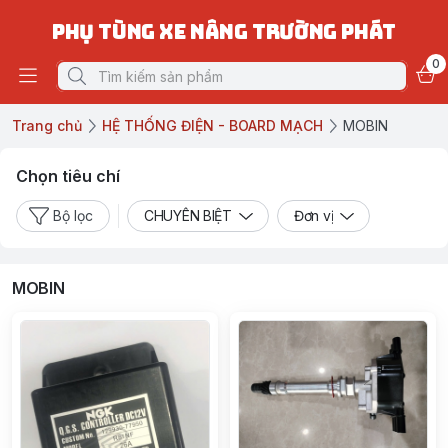
PHỤ TÙNG XE NÂNG TRƯỜNG PHÁT
0
Trang chủ
HỆ THỐNG ĐIỆN - BOARD MẠCH
MOBIN
Chọn tiêu chí
Bộ lọc
CHUYÊN BIỆT
Đơn vị
MOBIN