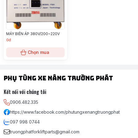
MÁY BIẾN ÁP 380V/200~220V
0đ
Chọn mua
PHỤ TÙNG XE NÂNG TRƯỜNG PHÁT
Kết nối với chúng tôi
0906.482.335
https://www.facebook.com/phutungxenangtruongphat
097 998 0744
truongphatforkliftparts@gmail.com