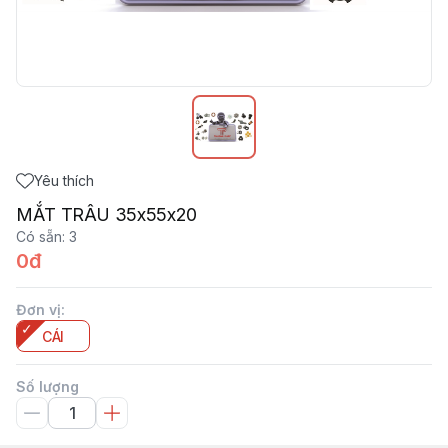
Yêu thích
MẮT TRÂU 35x55x20
Có sẵn
:
3
0đ
Đơn vị
:
CÁI
Số lượng