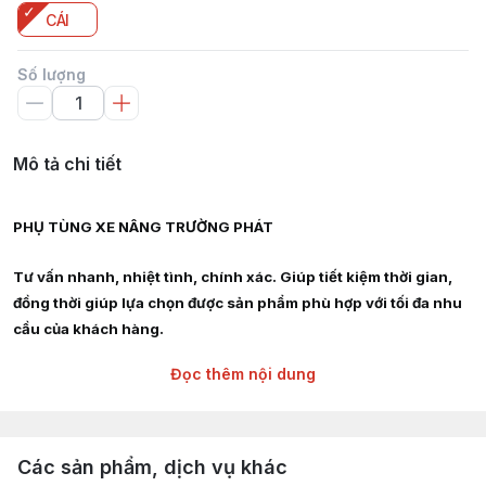
CÁI
Số lượng
Mô tả chi tiết
PHỤ TÙNG XE NÂNG TRƯỜNG PHÁT
Tư vấn nhanh, nhiệt tình, chính xác. Giúp tiết kiệm thời gian,
đồng thời giúp lựa chọn được sản phẩm phù hợp với tối đa nhu
cầu của khách hàng.
Đọc thêm nội dung
Giao hàng siêu tốc nội thành HCM, Hà Nội, Bình Dương, Đồng
Nai, Bà Rịa Vũng Tàu
Chuyên cung cấp :
Các sản phẩm, dịch vụ khác
Phụ tùng, linh kiện, chi tiết kỹ thuật xe nâng hàng các hãng :