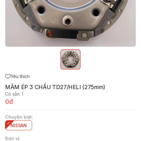
Yêu thích
MÂM ÉP 3 CHẤU TD27/HELI (275mm)
Có sẵn
:
1
0đ
Chuyên biệt
:
NISSAN
Đơn vị
: