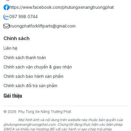
1Z, 2Z, 2Z-II, 3Z, H, 2H, 2D, 11Z, 12Z, 13Z, 14Z, 15Z;
https://www.facebook.com/phutungxenangtruongphat
097 998 0744
MITSUBISHI:
4G15, 4G32, 4G33, 4G41, 4G52, 4G54, 4G63,
truongphatforkliftparts@gmail.com
4G64, 4DR5, 4DQ5, 4DQ7, S4Q2, S4E, S4E2, S4S, 6DR5, S6S,
S6E2, 6D15, 6D16, 6D22;
Chính sách
KOMATSU:
4D95S, 4D95S-W, 4D95S-1, 4D95L, 4D92E, 4D94E,
Liên hệ
4D94LE, 4D98E, 4D98LE, 6D95, 6D95L, 4D105, 6D102, 6D105,
Chính sách thanh toán
6D125;
Chính sách vận chuyển & giao nhận
TCM:
4FA1, 4FE1, C190, C221, C240, 4BC2, 4LB1, 4JG2, 6BB1,
Chính sách bảo hành sản phẩm
6BD1, 6BG1, DA220, DA120, DA640, D500, C330;
Chính sách đổi trả sản phẩm
Giới thiệu
NISSAN:
D11, J15, J16, A12, A15, Z24, H20, H21-II, H15, H25, K15,
K21, K25, SD22, SD15, SD25, SD33, TD27, TD42, BD30, CD17,
TB42, TB45, PD6;
© 2026
Phụ Tùng Xe Nâng Trường Phát
Mọi hình ảnh và nội dung trên website này thuộc bản quyền của
YANMAR:
4TNE98, 4TNE94, 4TNE94L, 4TNV94L;
phutungxenangtruongphat.com. Chúng tôi đang thực hiện các biện pháp
DMCA và khiếu nại Hosting đối với các hành vi sao chép trái phép.