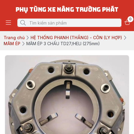
PHỤ TÙNG XE NÂNG TRƯỜNG PHÁT
0
Trang chủ
HỆ THỐNG PHANH (THẮNG) - CÔN (LY HỢP)
MÂM ÉP
MÂM ÉP 3 CHẤU TD27/HELI (275mm)