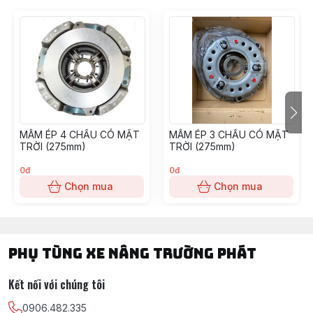
TOYOTA, TCM, MITSUBISHI, KOMAT'SU, HELI, HANGCHA,
YALE, SUMITOMO, EP, SHINKO, NISSAN, YANMAR, DAEWOO,
HYUNDAI, SAMSUNG, CLARK, HYSTER, NICHIYU, LINDE,
CROWN, CATERPILLAR, TAILIFT
Càng nâng hạ hàng hóa từ 2,5 tấn - 3 tấn - 4 tấn - 5 tấn - 6 tấn -
7 tấn -.........25 tấn ( dạng ngàm móc và ngàm xỏ lỗ)
MÂM ÉP 4 CHẤU CÓ MẶT
MÂM ÉP 3 CHẤU CÓ MẶT
Vỏ đặc xe nâng : 400-8, 500-8, 600-9, 650-10, 700-12, 815-
TRỜI (275mm)
TRỜI (275mm)
15, 28*9-15, 825-15, 300-15
0đ
0đ
Chọn mua
Chọn mua
Xích nâng hạ hàng hóa : BL523, BL534, BL623, BL634, BL644,
BL824, BL834, BL844, BL1023, BL1034, BL1044, BL1046,
BL1434, BL1444, BL1446, BL1466
PHỤ TÙNG XE NÂNG TRƯỜNG PHÁT
Kết nối với chúng tôi
Engine Model.
0906.482.335
TOYOTA:
3P, 4P, 5K, 4Y, 2F, 3F, 1DZ, 5P, 5R, 2J, 1DZ, 1DZ-II, 1FZ,